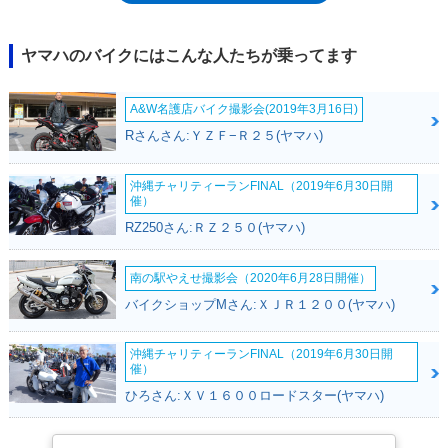
とシルバー（デラックス仕様として「YZF-R15M」とネーミング）にのみ
設定された。2023年3月のモーターサイクルショー（大阪/東京）にて、日
本国内でもYZF-R15が販売されることが発表され、同年10月、正規販売モ
ヤマハのバイクにはこんな人たちが乗ってます
デルとして、カタログラインナップに加わった。日本向けモデルでは、ク
イックシフターはアクセサリー設定だった。排気量155ccの可変バルブ機
A&W名護店バイク撮影会(2019年3月16日)
構付き水冷単気筒OHC4バルブエンジンを、デルタボックス式のフレーム
に搭載。なお、同時期に日本国内で新発売されたYZF-R125は、このYZF-
Rさんさん:ＹＺＦ−Ｒ２５(ヤマハ)
R15に124ccエンジンを登載した原付２種モデルだったが、YZF-R15は軽
二輪扱いとなり、自動車専用道（高速道路）を走行することが可能だっ
沖縄チャリティーランFINAL（2019年6月30日開
た。
催）
RZ250さん:ＲＺ２５０(ヤマハ)
南の駅やえせ撮影会（2020年6月28日開催）
バイクショップMさん:ＸＪＲ１２００(ヤマハ)
沖縄チャリティーランFINAL（2019年6月30日開
催）
ひろさん:ＸＶ１６００ロードスター(ヤマハ)