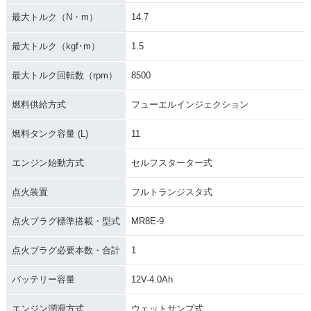
最大トルク（N・m）
14.7
最大トルク（kgf･m）
1.5
最大トルク回転数（rpm）
8500
燃料供給方式
フューエルインジェクション
燃料タンク容量 (L)
11
エンジン始動方式
セルフスターター式
点火装置
フルトランジスタ式
点火プラグ標準搭載・型式
MR8E-9
点火プラグ必要本数・合計
1
バッテリー容量
12V-4.0Ah
エンジン潤滑方式
ウェットサンプ式