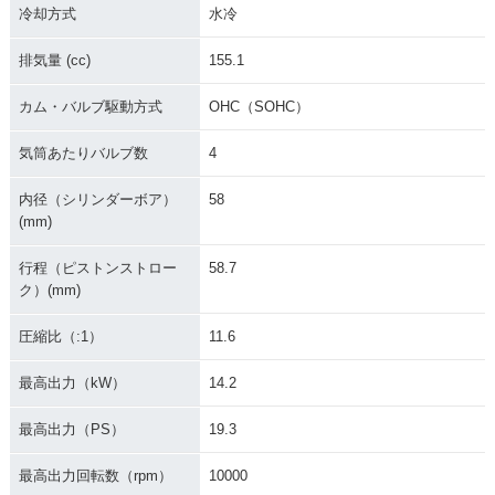
冷却方式
水冷
排気量 (cc)
155.1
カム・バルブ駆動方式
OHC（SOHC）
気筒あたりバルブ数
4
内径（シリンダーボア）
58
(mm)
行程（ピストンストロー
58.7
ク）(mm)
圧縮比（:1）
11.6
最高出力（kW）
14.2
最高出力（PS）
19.3
最高出力回転数（rpm）
10000