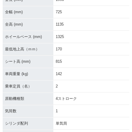
全幅 (mm)
725
全高 (mm)
1135
ホイールベース (mm)
1325
最低地上高（ｍｍ）
170
シート高 (mm)
815
車両重量 (kg)
142
乗車定員（名）
2
原動機種類
4ストローク
気筒数
1
シリンダ配列
単気筒