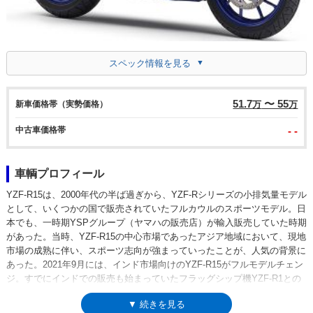
スペック情報を見る
51.7
〜 55
新車価格帯（実勢価格）
万
万
中古車価格帯
- -
車輌プロフィール
YZF-R15は、2000年代の半ば過ぎから、YZF-Rシリーズの小排気量モデル
として、いくつかの国で販売されていたフルカウルのスポーツモデル。日
本でも、一時期YSPグループ（ヤマハの販売店）が輸入販売していた時期
があった。当時、YZF-R15の中心市場であったアジア地域において、現地
市場の成熟に伴い、スポーツ志向が強まっていったことが、人気の背景に
あった。2021年9月には、インド市場向けのYZF-R15がフルモデルチェン
ジ。すでにインドでの販売も始まっていたフラッグシップ機YZF-R1との
関連を強く感じさせるデザインが採用され、倒立フォークやトラクション
▼ 続きを見る
コントロールを採用。アップのみ対応ながら、クイックシフターが、青色