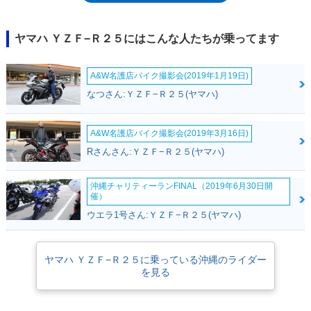
マハカラー）も、2015年から2017年（本稿執筆時）まで毎年設定されて
いる。なお、兄弟モデルとして、320ccエンジン搭載のYZF-R3も販売さ
れた。2018年10月11日に、インドネシア（R25の生産拠点）でマイナーチ
ヤマハ ＹＺＦ−Ｒ２５にはこんな人たちが乗ってます
ェンジモデルが発表された。外装デザインは（GPマシンのYZR-M1風
に）一新され、フロントサスは倒立フォークになり、LEDヘッドライトが
A&W名護店バイク撮影会(2019年1月19日)
採用されるなどの変更を受けていた。この新型モデルは、2019年3月28日
から日本でも販売が開始された。引き続き、ABSの有無で2タイプをライ
なつさん:ＹＺＦ−Ｒ２５(ヤマハ)
ンナップしたが、2021年モデルからは、ABS搭載モデルのみになった。
2022年モデルで平成32年（令和2年）排出ガス規制をクリアするととも
に、ウインカーがLED式になった。2025年モデルでは、YZF-R3とともに
A&W名護店バイク撮影会(2019年3月16日)
サイドやリアのデザイン変更を受けた。また、アシスト＆スリッパークラ
Rさんさん:ＹＺＦ−Ｒ２５(ヤマハ)
ッチを搭載するなど、装備・機能の充実が図られた。
沖縄チャリティーランFINAL（2019年6月30日開
催）
ウエラ1号さん:ＹＺＦ−Ｒ２５(ヤマハ)
ヤマハ ＹＺＦ−Ｒ２５に乗っている沖縄のライダー
を見る