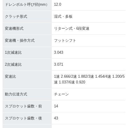
ドレンボルト呼び径(mm）
12.0
クラッチ形式
湿式・多板
変速機形式
リターン式・6段変速
変速機・操作方式
フットシフト
1次減速比
3.043
2次減速比
3.071
変速比
1速 2.666/2速 1.882/3速 1.454/4速 1.200/5
速 1.037/6速 0.920
動力伝達方式
チェーン
スプロケット歯数・前
14
スプロケット歯数・後
43