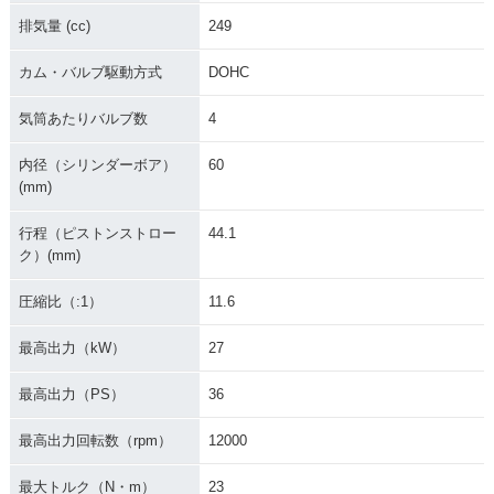
特別・限定仕様
BS・カラーチェンジ
カラーチェンジ
排気量 (cc)
249
カム・バルブ駆動方式
DOHC
気筒あたりバルブ数
4
内径（シリンダーボア）
60
2015年 YZF-R25・
2015年 YZF-R25 A
2015年 YZF-R25・
(mm)
特別・限定仕様
BS・追加
新登場
行程（ピストンストロー
44.1
ク）(mm)
圧縮比（:1）
11.6
最高出力（kW）
27
最高出力（PS）
36
最高出力回転数（rpm）
12000
最大トルク（N・m）
23