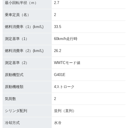
最小回転半径（ｍ）
2.7
乗車定員（名）
2
2019年 YZF-R25 A
2018年 YZF-R25 A
2018年 YZF-R25・
BS・その他
BS・マイナーチェン
マイナーチェンジ
ジ
燃料消費率（1）(km/L)
33.5
測定基準（1）
60km/h走行時
燃料消費率（2）(km/L)
26.2
測定基準（2）
WMTCモード値
2017年 YZF-R25 M
2017年 YZF-R25 A
2017年 YZF-R25・
ovistar Yamaha Mo
BS・カラーチェンジ
カラーチェンジ
原動機型式
G401E
toGP Edition・特
別・限定仕様
原動機種類
4ストローク
気筒数
2
シリンダ配列
並列（直列）
冷却方式
水冷
2016年 YZF-R25・
2016年 YZF-R25 A
2016年 YZF-R25・