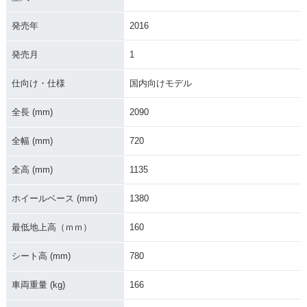
発売年
2016
発売月
1
2021年 YZF-R25 A
2020年 YZF-R25 A
2020年 YZF-R25・
仕向け・仕様
国内向けモデル
BS・カラーチェンジ
BS・カラーチェンジ
カラーチェンジ
全長 (mm)
2090
全幅 (mm)
720
全高 (mm)
1135
2019年 YZF-R25 A
2019年 YZF-R25 A
2019年 YZF-R25・
ホイールベース (mm)
1380
BS Monster Energy
BS・マイナーチェン
マイナーチェンジ
Yamaha MotoGP E
ジ
最低地上高（ｍｍ）
160
dition・特別・限定
仕様
シート高 (mm)
780
車両重量 (kg)
166