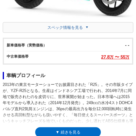
スペック情報を見る
- -
新車価格帯（実勢価格）
中古車価格帯
27.8
〜 55
万
万
車輌プロフィール
2013年の東京モーターショーでお披露目された「R25」。その市販タイプ
が、YZF-R25となる。生産はインドネシア工場で行われ、2014年7月に同
地で販売されたのを皮切りに、世界展開が始まった。日本市場へは2015
年モデルから導入された（2014年12月発売）。249ccの水冷4ストDOHC4
バルブ直列2気筒エンジンは、36psの最高出力を毎分12,000回転時に発生
させる高回転型ながらも扱いやすく、「毎日使えるスーパースポーツ」と
いうキャッチフレーズを地でいくものだった。少し遅れてABS仕様車も導
入され、日本国内ではABS有りと無しの2ラインナップが基本となった。
▼ 続きを見る
また、MotoGPマシンをイメージさせる特別カラーモデル（モビスターヤ