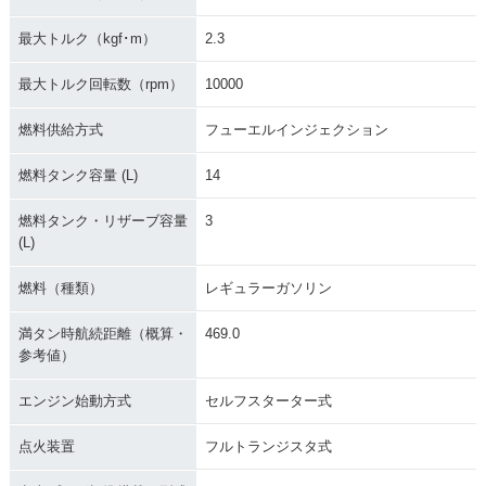
最大トルク（kgf･m）
2.3
最大トルク回転数（rpm）
10000
燃料供給方式
フューエルインジェクション
燃料タンク容量 (L)
14
燃料タンク・リザーブ容量
3
(L)
燃料（種類）
レギュラーガソリン
満タン時航続距離（概算・
469.0
参考値）
エンジン始動方式
セルフスターター式
点火装置
フルトランジスタ式