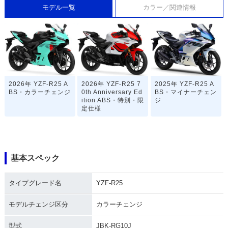
モデル一覧
カラー／関連情報
2026年 YZF-R25 A
2026年 YZF-R25 7
2025年 YZF-R25 A
BS・カラーチェンジ
0th Anniversary Ed
BS・マイナーチェン
ition ABS・特別・限
ジ
定仕様
基本スペック
タイプグレード名
YZF-R25
2023年 YZF-R25 A
2022年 YZF-R25 A
2022年 YZF-R25 A
BS・カラーチェンジ
BS WGP 60th Anni
BS・マイナーチェン
versary・特別・限
ジ
モデルチェンジ区分
カラーチェンジ
定仕様
型式
JBK-RG10J