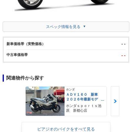
スペック情報を見る
- -
新車価格帯（実勢価格）
中古車価格帯
- -
関連物件から探す
ホンダ
ＡＤＶ１６０ 新車
２０２６年最新モデ
ル パールスモーキー
ホンダｓｐｏｒｔｓ池
グレー スマートキ
原 新都心店
ー ２９Ｌメットイ
ン ＵＳＢ Ｔｙｐｅ
−Ｃ装備
ピアジオのバイクをすべて見る