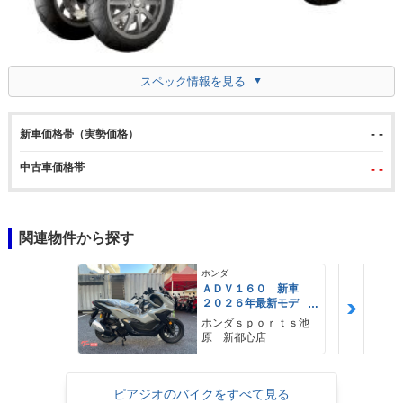
スペック情報を見る
- -
新車価格帯（実勢価格）
中古車価格帯
- -
関連物件から探す
ホンダ
ＡＤＶ１６０ 新車
２０２６年最新モデ
ル パールスモーキー
ホンダｓｐｏｒｔｓ池
グレー スマートキ
原 新都心店
ー ２９Ｌメットイ
ン ＵＳＢ Ｔｙｐｅ
−Ｃ装備
ピアジオのバイクをすべて見る