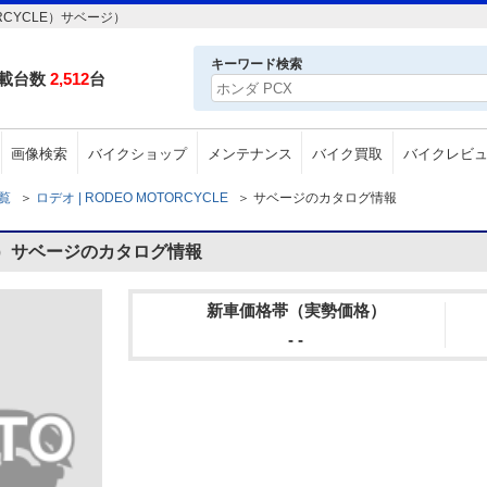
RCYCLE）サベージ）
キーワード検索
載台数
2,512
台
画像検索
バイクショップ
メンテナンス
バイク買取
バイクレビ
一覧
＞
ロデオ | RODEO MOTORCYCLE
＞
サベージのカタログ情報
LE）サベージのカタログ情報
新車価格帯（実勢価格）
- -