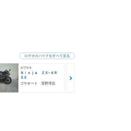
ロデオのバイクをすべて見る
カワサキ
カワサキ
Ｎｉｎｊａ ＺＸ−４Ｒ
Ｚ９００ＲＳ
ＳＥ
カワサキ プ
ゴヤオート 宜野湾店