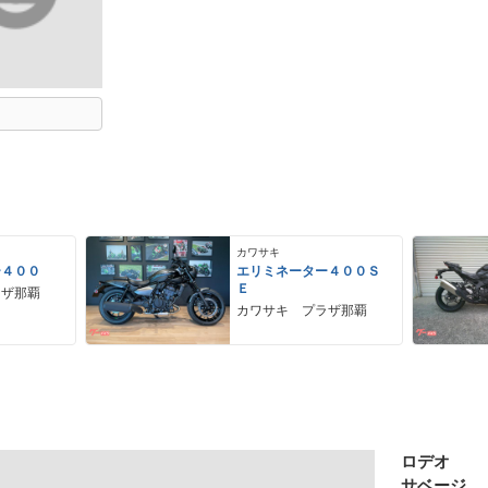
カワサキ
ー４００
エリミネーター４００Ｓ
Ｅ
ラザ那覇
カワサキ プラザ那覇
ロデオ
サベージ