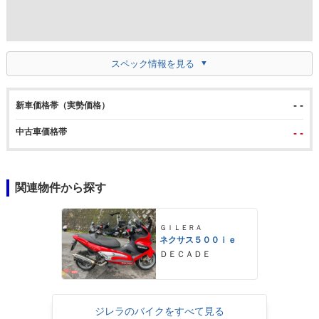
スペック情報を見る
- -
新車価格帯（実勢価格）
中古車価格帯
- -
関連物件から探す
ＧＩＬＥＲＡ
ネクサス５００ｉｅ
ＤＥＣＡＤＥ
ジレラのバイクをすべて見る