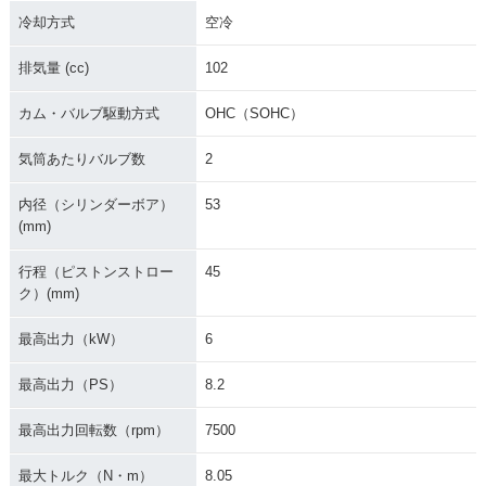
冷却方式
空冷
排気量 (cc)
102
カム・バルブ駆動方式
OHC（SOHC）
気筒あたりバルブ数
2
内径（シリンダーボア）
53
(mm)
行程（ピストンストロー
45
ク）(mm)
最高出力（kW）
6
最高出力（PS）
8.2
最高出力回転数（rpm）
7500
最大トルク（N・m）
8.05