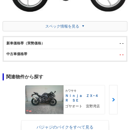
スペック情報を見る
- -
新車価格帯（実勢価格）
中古車価格帯
- -
関連物件から探す
カワサキ
Ｎｉｎｊａ ＺＸ−４
Ｒ ＳＥ
ゴヤオート 宜野湾店
パジャジのバイクをすべて見る