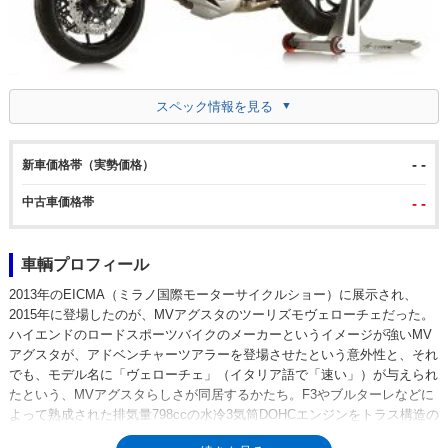
スペック情報を見る
- -
新車価格帯（実勢価格）
中古車価格帯
- -
車輌プロフィール
2013年のEICMA（ミラノ国際モーターサイクルショー）に展示され、
2015年に登場したのが、MVアグスタのツーリズモヴェローチェだった。
ハイエンドのロードスポーツバイクのメーカーというイメージが強いMV
アグスタが、アドベンチャーツアラーを登場させたという意外性と、それ
でも、モデル名に「ヴェローチェ」（イタリア語で「速い」）が与えられ
たという、MVアグスタらしさが同居するかたち。F3やブルターレなどに
よって熟成された排気量798ccの水冷3気筒DOHCエンジンをトラス構造の
フレームに搭載し、ツーリングモデルに求められる、快適性、積載性能、