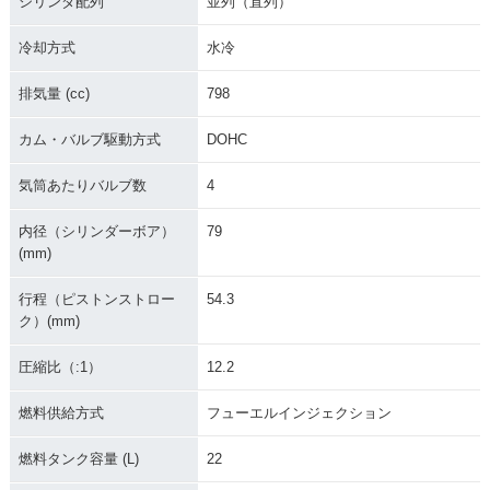
シリンダ配列
並列（直列）
冷却方式
水冷
排気量 (cc)
798
カム・バルブ駆動方式
DOHC
気筒あたりバルブ数
4
内径（シリンダーボア）
79
(mm)
行程（ピストンストロー
54.3
ク）(mm)
圧縮比（:1）
12.2
燃料供給方式
フューエルインジェクション
燃料タンク容量 (L)
22