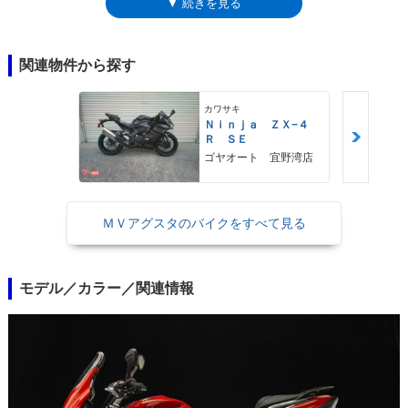
▼ 続きを見る
メンテナンス周期の長さなどを見直しながら開発されたツーリズモヴェロ
ーチェ800は、新しいMVアグスタの魅力を体現しようとしたモデルだっ
た。
関連物件から探す
カワサキ
Ｎｉｎｊａ ＺＸ−４
Ｒ ＳＥ
ゴヤオート 宜野湾店
ＭＶアグスタのバイクをすべて見る
モデル／カラー／関連情報