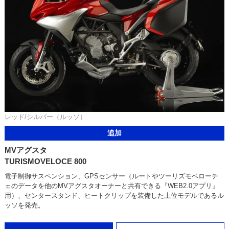
レッド/シルバー（ルッソ）
追加
MVアグスタ
TURISMOVELOCE 800
電子制御サスペンション、GPSセンサー（ルートやツーリズモベローチ
ェのデータを他のMVアグスタオーナーと共有できる『WEB2.0アプリ』
用）、センタースタンド、ヒートクリップを装備した上位モデルであるル
ッソを発売。