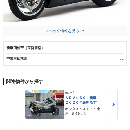
スペック情報を見る
- -
新車価格帯（実勢価格）
中古車価格帯
- -
関連物件から探す
ホンダ
ＡＤＶ１６０ 新車
２０２６年最新モデ
ル パールスモーキー
ホンダｓｐｏｒｔｓ池
グレー スマートキ
原 新都心店
ー ２９Ｌメットイ
ン ＵＳＢ Ｔｙｐｅ
−Ｃ装備