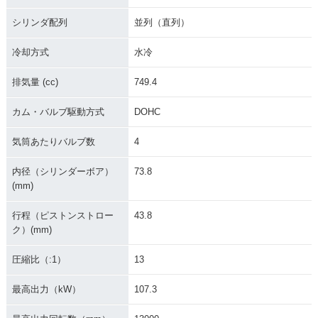
シリンダ配列
並列（直列）
冷却方式
水冷
排気量 (cc)
749.4
カム・バルブ駆動方式
DOHC
気筒あたりバルブ数
4
内径（シリンダーボア）
73.8
(mm)
行程（ピストンストロー
43.8
ク）(mm)
圧縮比（:1）
13
最高出力（kW）
107.3