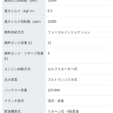
最高出力回転数（rpm）
13000
最大トルク（kgf･m）
8.2
最大トルク回転数（rpm）
11000
燃料供給方式
フューエルインジェクション
燃料タンク容量 (L)
21
燃料タンク・リザーブ容量
4
(L)
エンジン始動方式
セルフスターター式
点火装置
フルトランジスタ式
バッテリー容量
12V-9Ah
クラッチ形式
湿式・多板
変速機形式
リターン式・6段変速