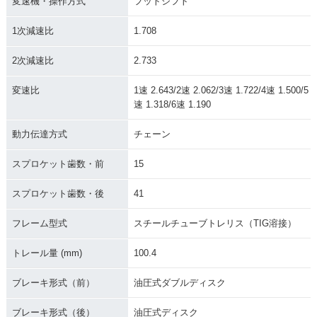
変速機・操作方式
フットシフト
1次減速比
1.708
2次減速比
2.733
変速比
1速 2.643/2速 2.062/3速 1.722/4速 1.500/5
速 1.318/6速 1.190
動力伝達方式
チェーン
スプロケット歯数・前
15
スプロケット歯数・後
41
フレーム型式
スチールチューブトレリス（TIG溶接）
トレール量 (mm)
100.4
ブレーキ形式（前）
油圧式ダブルディスク
ブレーキ形式（後）
油圧式ディスク