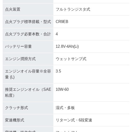
点火装置
フルトランジスタ式
点火プラグ標準搭載・型式
CR9EB
点火プラグ必要本数・合計
4
バッテリー容量
12.8V-4Ah(Li)
エンジン潤滑方式
ウェットサンプ式
エンジンオイル容量※全容
3.5
量 (L)
推奨エンジンオイル（SAE
10W-60
粘度）
クラッチ形式
湿式・多板
変速機形式
リターン式・6段変速