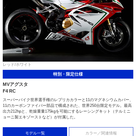
レッド/ホワイト
特別・限定仕様
MVアグスタ
F4 RC
スーパーバイク世界選手権のレプリカカラーと11のマグネシウムカバー、
11のカーボンファイバー部品で構成された、世界250台限定モデル。最高
出力212hpと、乾燥重量175kgを可能にするレーシングキット（テルミニ
ョーニ製エキゾーストなど）が付属した。
モデル一覧
カラー／関連情報