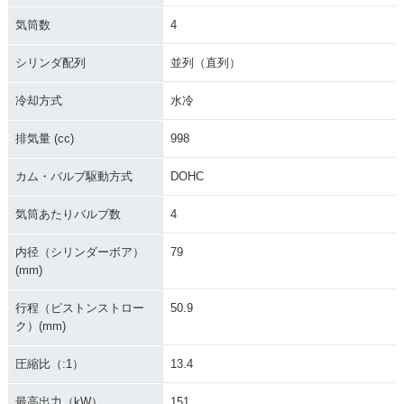
気筒数
4
シリンダ配列
並列（直列）
冷却方式
水冷
排気量 (cc)
998
カム・バルブ駆動方式
DOHC
気筒あたりバルブ数
4
内径（シリンダーボア）
79
(mm)
行程（ピストンストロー
50.9
ク）(mm)
圧縮比（:1）
13.4
最高出力（kW）
151