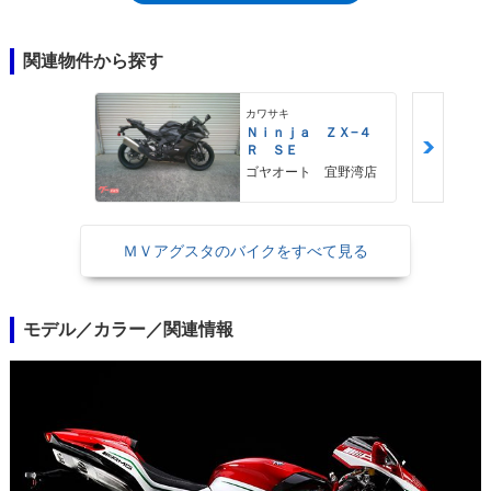
サスペンションは、リアに機械式を採用。これも電子制御のためのコント
ロールユニットなどを省くことで、軽くできるためだった。レーシングキ
ットには、専用のエキゾーストシステムが含まれていたが、2016年モデ
関連物件から探す
ルはテルミニョーニ製、2017年以降はSCプロジェクト製だった。
カワサキ
Ｎｉｎｊａ ＺＸ−４
Ｒ ＳＥ
ゴヤオート 宜野湾店
ＭＶアグスタのバイクをすべて見る
モデル／カラー／関連情報