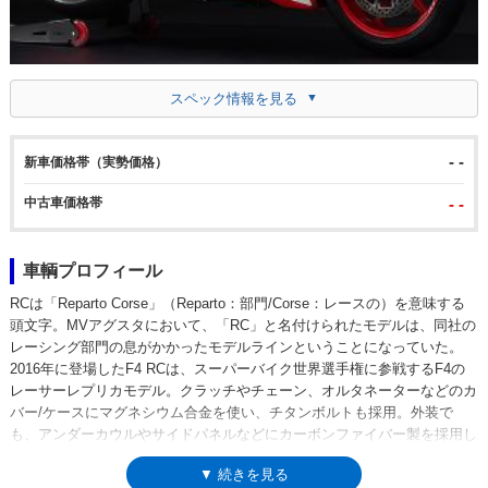
スペック情報を見る
- -
新車価格帯（実勢価格）
中古車価格帯
- -
車輌プロフィール
RCは「Reparto Corse」（Reparto：部門/Corse：レースの）を意味する
頭文字。MVアグスタにおいて、「RC」と名付けられたモデルは、同社の
レーシング部門の息がかかったモデルラインということになっていた。
2016年に登場したF4 RCは、スーパーバイク世界選手権に参戦するF4の
レーサーレプリカモデル。クラッチやチェーン、オルタネーターなどのカ
バー/ケースにマグネシウム合金を使い、チタンボルトも採用。外装で
も、アンダーカウルやサイドパネルなどにカーボンファイバー製を採用し
ていた。また、リチウムイオンバッテリー（12.8V-4Ah)を搭載。これらは
▼ 続きを見る
すべて軽量化のためだった。なお、F4 RRでは前後とも電子制御式だった