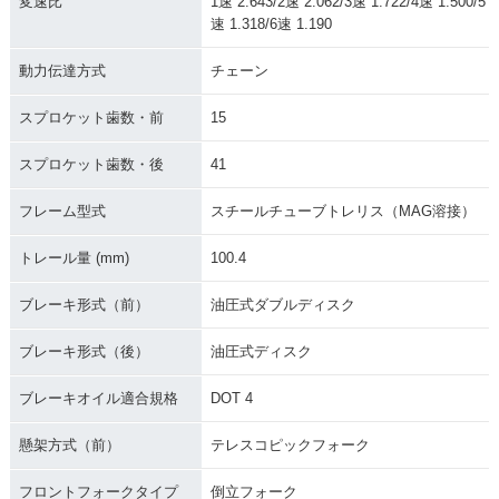
変速比
1速 2.643/2速 2.062/3速 1.722/4速 1.500/5
速 1.318/6速 1.190
動力伝達方式
チェーン
スプロケット歯数・前
15
スプロケット歯数・後
41
フレーム型式
スチールチューブトレリス（MAG溶接）
トレール量 (mm)
100.4
ブレーキ形式（前）
油圧式ダブルディスク
ブレーキ形式（後）
油圧式ディスク
ブレーキオイル適合規格
DOT 4
懸架方式（前）
テレスコピックフォーク
フロントフォークタイプ
倒立フォーク