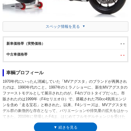
スペック情報を見る
- -
新車価格帯（実勢価格）
中古車価格帯
- -
車輌プロフィール
1970年代にいったん消滅していた「MVアグスタ」のブランドが再興され
たのは、1990年代のこと。1997年のミラノショーに、新生MVアグスタの
ファーストモデルとして展示されたのが、F4のプロトタイプだった。市
販されたのは1999年（F4セリエオロ）で、搭載された750cc4気筒エンジ
ンを含め「走る宝石」と称された。以来、F4シリーズは、MVアグスタモ
デル群の象徴的な存在となって、バリエーションや排気量の拡大をはかっ
てきた。2010年に登場したF4は、はじめてフルモデルチェンジを受けた
第2世代ということになるが、モデル名から排気量表記がなくなり、
▼ 続きを見る
750cc時代のモデルと混同されやすくなった。それというのも、外観デザ