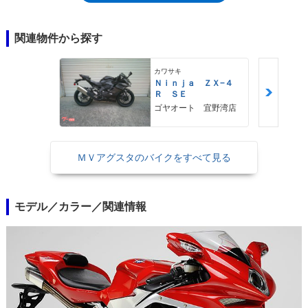
インについては、マッシモ・タンブリーニデザインの初代モデルと大きく
変わっていないため。とはいえ、F4で特徴的だったセンターアップマフ
ラー（4本出し）エンド形状が、初代までの丸型から四角になっていたと
関連物件から探す
いう違いもあり、当然ながら998ccの直列4気筒エンジンもフレームも一
新されており、そのエンジンには、「トルクシフトシステム」という吸気
カワサキ
ファンネル可変システムが採用されていた。2013年モデルからは、998cc
Ｎｉｎｊａ ＺＸ−４
なのは同じながら、ショートストローク化が進められた新型エンジン「コ
Ｒ ＳＥ
ルサ・コルタ」（Corsa Corta＝ショートストローク）を搭載し、電子制
ゴヤオート 宜野湾店
御システム（MVICS）によって出力とトラクションをコントロールして
いた。また、ホイールも新デザインになった。なお、この第2世代のF4に
は、F4RやF4RR、F4RCといった上位バリエーションモデルと、F4 LH44
ＭＶアグスタのバイクをすべて見る
というスペシャルモデルが設定された。
モデル／カラー／関連情報