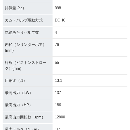
排気量 (cc)
998
カム・バルブ駆動方式
DOHC
気筒あたりバルブ数
4
内径（シリンダーボア）
76
(mm)
行程（ピストンストロー
55
ク）(mm)
圧縮比（:1）
13.1
最高出力（kW）
137
最高出力（HP）
186
最高出力回転数（rpm）
12900
最大トルク（N・m）
114