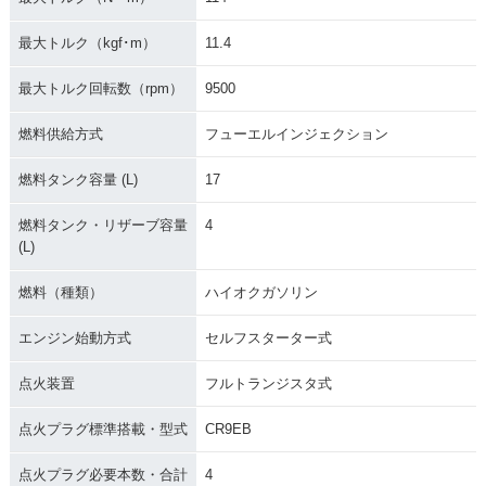
最大トルク（kgf･m）
11.4
最大トルク回転数（rpm）
9500
燃料供給方式
フューエルインジェクション
燃料タンク容量 (L)
17
燃料タンク・リザーブ容量
4
(L)
燃料（種類）
ハイオクガソリン
エンジン始動方式
セルフスターター式
点火装置
フルトランジスタ式
点火プラグ標準搭載・型式
CR9EB
点火プラグ必要本数・合計
4