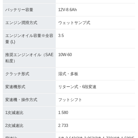
バッテリー容量
12V-8.6Ah
エンジン潤滑方式
ウェットサンプ式
エンジンオイル容量※全容
3.5
量 (L)
推奨エンジンオイル（SAE
10W-60
粘度）
クラッチ形式
湿式・多板
変速機形式
リターン式・6段変速
変速機・操作方式
フットシフト
1次減速比
1.580
2次減速比
2.733