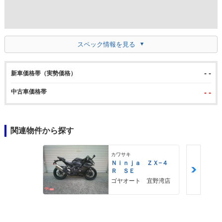
スペック情報を見る
- -
新車価格帯（実勢価格）
中古車価格帯
- -
関連物件から探す
カワサキ
Ｎｉｎｊａ ＺＸ−４
Ｒ ＳＥ
ゴヤオート 宜野湾店