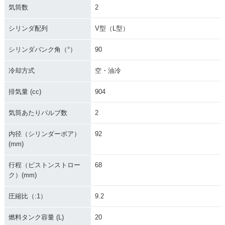
気筒数
2
シリンダ配列
V型（L型）
シリンダバンク角（°）
90
冷却方式
空・油冷
排気量 (cc)
904
気筒あたりバルブ数
2
内径（シリンダーボア）
92
(mm)
行程（ピストンストロー
68
ク）(mm)
圧縮比（:1）
9.2
燃料タンク容量 (L)
20