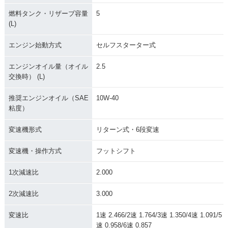
燃料タンク・リザーブ容量
5
(L)
エンジン始動方式
セルフスターター式
エンジンオイル量（オイル
2.5
交換時） (L)
推奨エンジンオイル（SAE
10W-40
粘度）
変速機形式
リターン式・6段変速
変速機・操作方式
フットシフト
1次減速比
2.000
2次減速比
3.000
変速比
1速 2.466/2速 1.764/3速 1.350/4速 1.091/5
速 0.958/6速 0.857