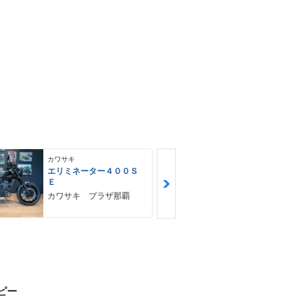
カワサキ
カワサキ
エリミネーター４００Ｓ
Ｎｉｎｊａ 
Ｅ
ＳＥ
カワサキ プラザ那覇
ゴヤオート 
ピー