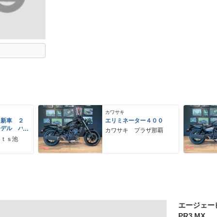
カワサキ
 新車 ２
エリミネーター４００
モデル パ
カワサキ プラザ那覇
ーグレー
ｒｔｓ池
 ２９Ｌ
ＵＳＢ Ｔ
エージェー
PR3 MX