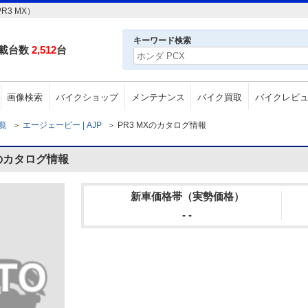
3 MX）
キーワード検索
載台数
2,512
台
画像検索
バイクショップ
メンテナンス
バイク買取
バイクレビ
一覧
＞
エージェーピー | AJP
＞
PR3 MXのカタログ情報
Xのカタログ情報
新車価格帯（実勢価格）
- -