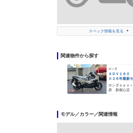
スペック情報を見る
関連物件から探す
ホンダ
ＡＤＶ１６０
０２６年最新
ールスモーキ
ホンダｓｐｏ
スマートキー
原 新都心店
メットイン 
ｙｐｅ−Ｃ装備
モデル／カラー／関連情報