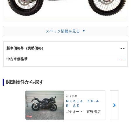
スペック情報を見る
- -
新車価格帯（実勢価格）
中古車価格帯
- -
関連物件から探す
カワサキ
Ｎｉｎｊａ ＺＸ−４
Ｒ ＳＥ
ゴヤオート 宜野湾店