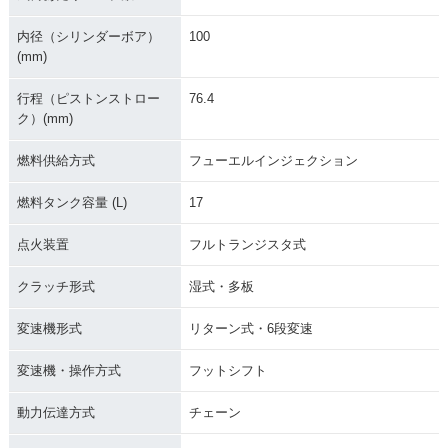
内径（シリンダーボア）
100
(mm)
行程（ピストンストロー
76.4
ク）(mm)
燃料供給方式
フューエルインジェクション
燃料タンク容量 (L)
17
点火装置
フルトランジスタ式
クラッチ形式
湿式・多板
変速機形式
リターン式・6段変速
変速機・操作方式
フットシフト
動力伝達方式
チェーン