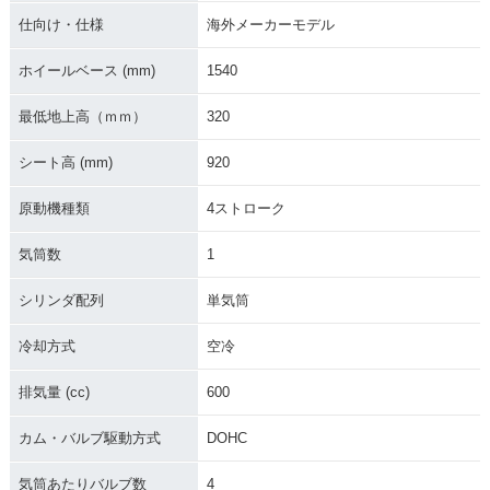
仕向け・仕様
海外メーカーモデル
ホイールベース (mm)
1540
最低地上高（ｍｍ）
320
シート高 (mm)
920
原動機種類
4ストローク
気筒数
1
シリンダ配列
単気筒
冷却方式
空冷
排気量 (cc)
600
カム・バルブ駆動方式
DOHC
気筒あたりバルブ数
4