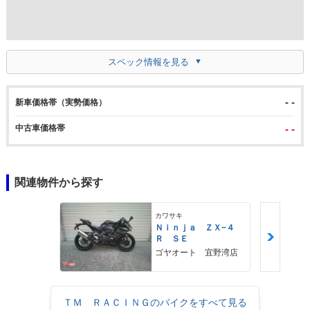
スペック情報を見る
- -
新車価格帯（実勢価格）
中古車価格帯
- -
関連物件から探す
カワサキ
Ｎｉｎｊａ ＺＸ−４
Ｒ ＳＥ
ゴヤオート 宜野湾店
ＴＭ ＲＡＣＩＮＧのバイクをすべて見る