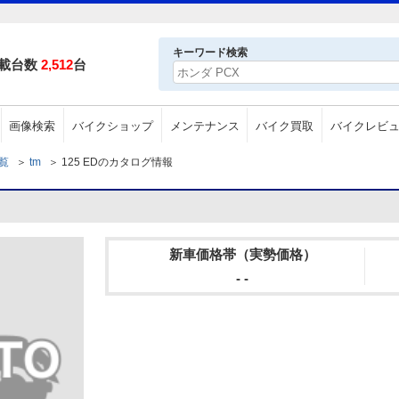
キーワード検索
載台数
2,512
台
画像検索
バイクショップ
メンテナンス
バイク買取
バイクレビ
一覧
＞
tm
＞
125 EDのカタログ情報
新車価格帯（実勢価格）
- -