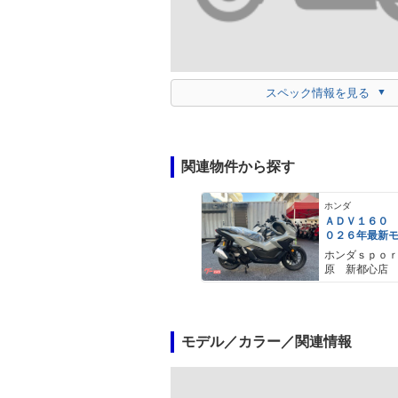
スペック情報を見る
関連物件から探す
ホンダ
ＡＤＶ１６０
０２６年最新
ールスモーキ
ホンダｓｐｏ
スマートキー
原 新都心店
メットイン 
ｙｐｅ−Ｃ装備
モデル／カラー／関連情報