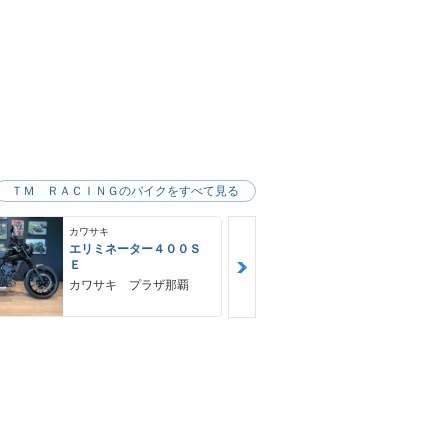
ＴＭ ＲＡＣＩＮＧのバイクをすべて見る
カワサキ
カワサキ
エリミネーター４００Ｓ
Ｎｉｎｊａ 
Ｅ
ＳＥ
カワサキ プラザ那覇
ゴヤオート 