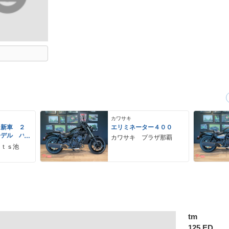
カワサキ
 新車 ２
エリミネーター４００
モデル パ
カワサキ プラザ那覇
ーグレー
ｒｔｓ池
 ２９Ｌ
ＵＳＢ Ｔ
tm
125 ED