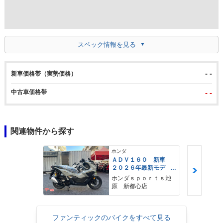
スペック情報を見る
- -
新車価格帯（実勢価格）
中古車価格帯
- -
関連物件から探す
ホンダ
ＡＤＶ１６０ 新車
２０２６年最新モデ
ル パールスモーキー
ホンダｓｐｏｒｔｓ池
グレー スマートキ
原 新都心店
ー ２９Ｌメットイ
ン ＵＳＢ Ｔｙｐｅ
−Ｃ装備
ファンティックのバイクをすべて見る