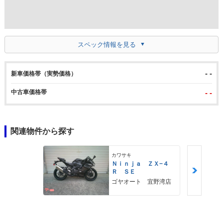
スペック情報を見る
- -
新車価格帯（実勢価格）
中古車価格帯
- -
関連物件から探す
カワサキ
Ｎｉｎｊａ ＺＸ−４
Ｒ ＳＥ
ゴヤオート 宜野湾店