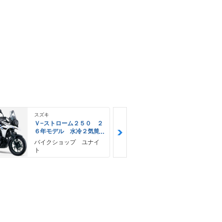
スズキ
スズキ
Ｖ−ストローム２５０ ２
Ｖ−ストロー
６年モデル 水冷２気筒
６年モデル 
エンジン ＬＥＤヘッド
エンジン Ｌ
バイクショップ ユナイ
ＹＥＬＬＯＷ
ライト標準装備
ライト標準装
ト
Ｅ