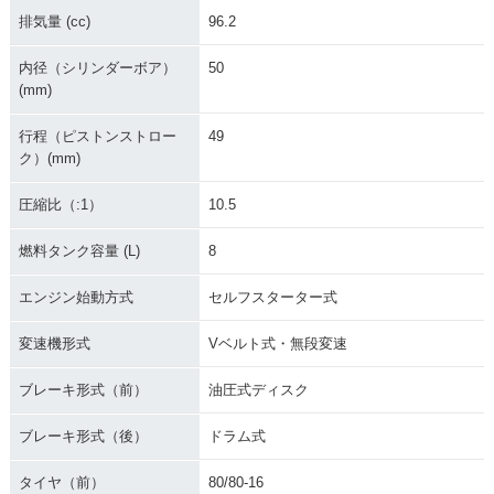
排気量 (cc)
96.2
内径（シリンダーボア）
50
(mm)
行程（ピストンストロー
49
ク）(mm)
圧縮比（:1）
10.5
燃料タンク容量 (L)
8
エンジン始動方式
セルフスターター式
変速機形式
Vベルト式・無段変速
ブレーキ形式（前）
油圧式ディスク
ブレーキ形式（後）
ドラム式
タイヤ（前）
80/80-16