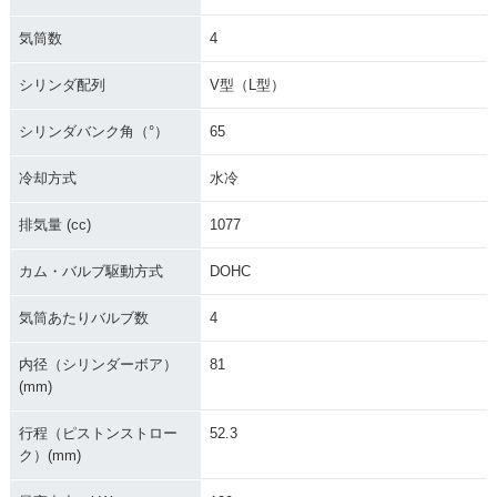
気筒数
4
シリンダ配列
V型（L型）
シリンダバンク角（°）
65
冷却方式
水冷
排気量 (cc)
1077
カム・バルブ駆動方式
DOHC
気筒あたりバルブ数
4
内径（シリンダーボア）
81
(mm)
行程（ピストンストロー
52.3
ク）(mm)