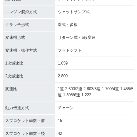
エンジン潤滑方式
ウェットサンプ式
クラッチ形式
湿式・多板
変速機形式
リターン式・6段変速
変速機・操作方式
フットシフト
1次減速比
1.659
2次減速比
2.800
変速比
1速 2.600/2速 2.603/3速 1.700/4速 1.455/5
速 1.308/6速 1.222
動力伝達方式
チェーン
スプロケット歯数・前
15
スプロケット歯数・後
42