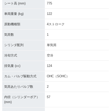
シート高 (mm)
775
車両重量 (kg)
122
原動機種類
4ストローク
気筒数
1
シリンダ配列
単気筒
冷却方式
空冷
排気量 (cc)
124
カム・バルブ駆動方式
OHC（SOHC）
気筒あたりバルブ数
2
内径（シリンダーボア）
57
(mm)