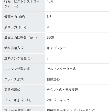
行程（ピストンストロー
48.6
ク）(mm)
最高出力（kW）
6.8
最高出力（PS）
9.3
最高出力回転数（rpm）
8500
燃料供給方式
キャブレター
燃料タンク容量 (L)
7
エンジン始動方式
セルフスターター式
クラッチ形式
自動遠心
変速機形式
Vベルト式・無段変速
ブレーキ形式（前）
油圧式ディスク
ブレーキ形式（後）
機械式リーディングトレーリング