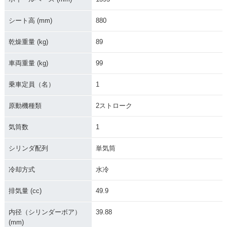
シート高 (mm)
880
乾燥重量 (kg)
89
車両重量 (kg)
99
乗車定員（名）
1
原動機種類
2ストローク
気筒数
1
シリンダ配列
単気筒
冷却方式
水冷
排気量 (cc)
49.9
内径（シリンダーボア）
39.88
(mm)