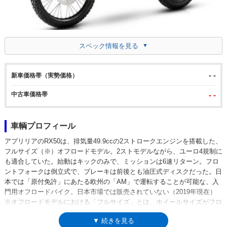
スペック情報を見る
- -
新車価格帯（実勢価格）
中古車価格帯
- -
車輌プロフィール
アプリリアのRX50は、排気量49.9ccの2ストロークエンジンを搭載した、
フルサイズ（※）オフロードモデル。2ストモデルながら、ユーロ4規制に
も適合していた。始動はキックのみで、ミッションは6速リターン。フロ
ントフォークは倒立式で、ブレーキは前後とも油圧式ディスクだった。日
本では「原付免許」にあたる欧州の「AM」で運転することが可能な、入
門用オフロードバイク。日本市場では販売されていない（2019年現在）
※オフロードモデルにおける「フルサイズ」とは、ホイールサイズがフロ
ント21インチ、リア18インチであることを意味
▼ 続きを見る