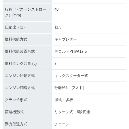
行程（ピストンストロー
40
ク）(mm)
圧縮比（:1）
11.5
燃料供給方式
キャブレター
燃料供給装置形式
デロルトPHVA17.5
燃料タンク容量 (L)
7
エンジン始動方式
キックスターター式
エンジン潤滑方式
分離給油（2スト）
クラッチ形式
湿式・多板
変速機形式
リターン式・6段変速
動力伝達方式
チェーン