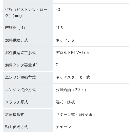
行程（ピストンストロー
40
ク）(mm)
圧縮比（:1）
11.5
燃料供給方式
キャブレター
燃料供給装置形式
デロルトPHVA17.5
燃料タンク容量 (L)
7
エンジン始動方式
キックスターター式
エンジン潤滑方式
分離給油（2スト）
クラッチ形式
湿式・多板
変速機形式
リターン式・6段変速
動力伝達方式
チェーン