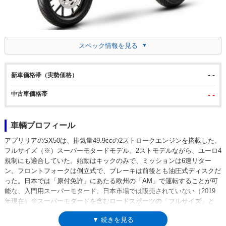
スペック情報を見る
- -
新車価格帯（実勢価格）
中古車価格帯
- -
車輌プロフィール
アプリリアのSX50は、排気量49.9ccの2ストロークエンジンを搭載した、
フルサイズ（※）スーパーモタードモデル。2ストモデルながら、ユーロ4
規制にも適合していた。始動はキックのみで、ミッションは6速リター
ン。フロントフォークは倒立式で、ブレーキは前後とも油圧式ディスクだ
った。日本では「原付免許」にあたる欧州の「AM」で運転することが可
能な、入門用スーパーモタード。日本市場では販売されていない（2019
年現在）※スーパーモタードを含むロードスポーツの「フルサイズ」と
は、ホイールサイズが前後とも17インチ以上であることを意味
▼ 続きを見る