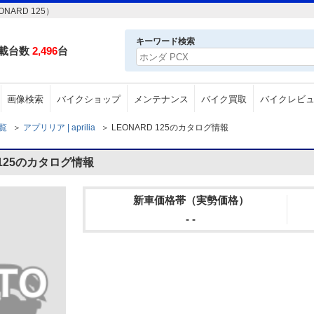
NARD 125）
キーワード検索
載台数
2,496
台
画像検索
バイクショップ
メンテナンス
バイク買取
バイクレビ
一覧
＞
アプリリア | aprilia
＞
LEONARD 125のカタログ情報
D 125のカタログ情報
新車価格帯（実勢価格）
- -