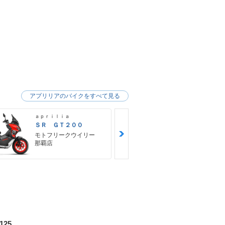
アプリリアのバイクをすべて見る
ａｐｒｉｌｉａ
ａｐｒｉｌｉａ
ＳＲ ＧＴ２００
ＲＳ４５７
モトフリークウイリー
モトフリー
那覇店
那覇店
125