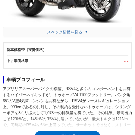
スペック情報を見る
- -
新車価格帯（実勢価格）
中古車価格帯
- -
車輌プロフィール
アプリリアスーパーバイクの旗艦、RSV4と多くのコンポーネントを共有
するハイパーネイキッドが、トゥオーノV4 1100ファクトリー。バンク角
65°のV型4気筒エンジンも共有ながら、RSV4がレースレギュレーション
上、999ccであるのに対し、その制約を受けないトゥオーノは、シリンダ
ーボアを3ミリ拡大して1,078ccの排気量を得ていた。その結果、最高出力
こそ129kWと、148kWのRSV4に届いていないが、最大トルクは121Nm
で、同時期のRSV4を6Nm上回っていた。サーキットではなく、ストリー
トライドでの刺激的な走りを求めたトゥオーノには、より効果的な設定だ