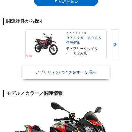
▼ 続きを見る
と言えた。アプリリア・パフォーマンス・ライド・コントロール
（APRC）と総称される電子制御技術などはRSV4ゆずり。2017年に登場
し、2018年モデルではグラフィック変更を受けた。2019年モデルから
は、セミアクティブサスペンションを採用した。なお、トゥオーノ
関連物件から探す
（TUONO）とは、イタリア語で雷鳴のこと。
ａｐｒｉｌｉａ
ＲＸ１２５ ２０２５
年モデル
モトフリークウイリ
ー とよみ店
アプリリアのバイクをすべて見る
モデル／カラー／関連情報