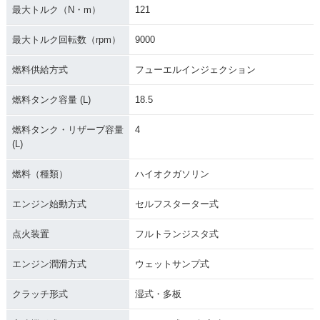
最大トルク（N・m）
121
最大トルク回転数（rpm）
9000
燃料供給方式
フューエルインジェクション
燃料タンク容量 (L)
18.5
燃料タンク・リザーブ容量
4
(L)
燃料（種類）
ハイオクガソリン
エンジン始動方式
セルフスターター式
点火装置
フルトランジスタ式
エンジン潤滑方式
ウェットサンプ式
クラッチ形式
湿式・多板