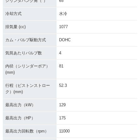
シリンダバンク角（°）
65
冷却方式
水冷
排気量 (cc)
1077
カム・バルブ駆動方式
DOHC
気筒あたりバルブ数
4
内径（シリンダーボア）
81
(mm)
行程（ピストンストロー
52.3
ク）(mm)
最高出力（kW）
129
最高出力（HP）
175
最高出力回転数（rpm）
11000