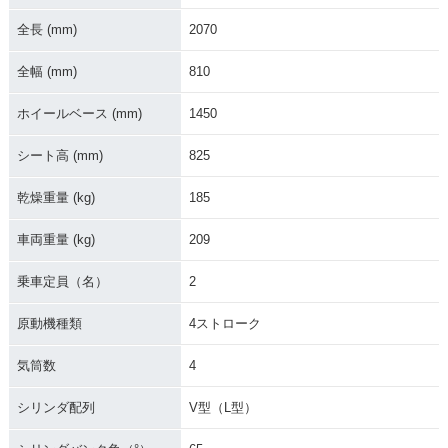
全長 (mm)
2070
全幅 (mm)
810
ホイールベース (mm)
1450
シート高 (mm)
825
乾燥重量 (kg)
185
車両重量 (kg)
209
乗車定員（名）
2
原動機種類
4ストローク
気筒数
4
シリンダ配列
V型（L型）