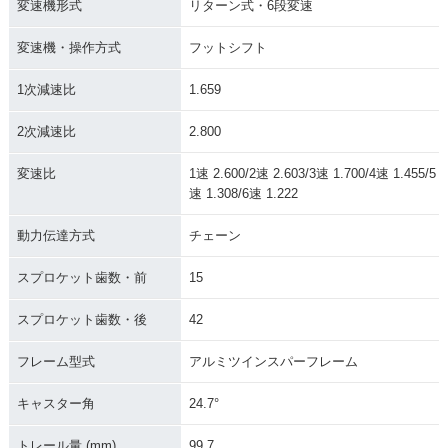
変速機形式
リターン式・6段変速
変速機・操作方式
フットシフト
1次減速比
1.659
2次減速比
2.800
変速比
1速 2.600/2速 2.603/3速 1.700/4速 1.455/5
速 1.308/6速 1.222
動力伝達方式
チェーン
スプロケット歯数・前
15
スプロケット歯数・後
42
フレーム型式
アルミツインスパーフレーム
キャスター角
24.7°
トレール量 (mm)
99.7