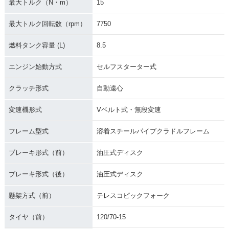
最大トルク（N・m）
15
最大トルク回転数（rpm）
7750
燃料タンク容量 (L)
8.5
エンジン始動方式
セルフスターター式
クラッチ形式
自動遠心
変速機形式
Vベルト式・無段変速
フレーム型式
溶着スチールパイプクラドルフレーム
ブレーキ形式（前）
油圧式ディスク
ブレーキ形式（後）
油圧式ディスク
懸架方式（前）
テレスコピックフォーク
タイヤ（前）
120/70-15