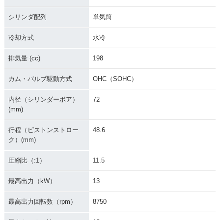
シリンダ配列
単気筒
冷却方式
水冷
排気量 (cc)
198
カム・バルブ駆動方式
OHC（SOHC）
内径（シリンダーボア）
72
(mm)
行程（ピストンストロー
48.6
ク）(mm)
圧縮比（:1）
11.5
最高出力（kW）
13
最高出力回転数（rpm）
8750