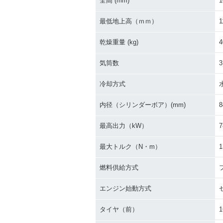
全高 (mm)
1
最低地上高（ｍｍ）
1
乾燥重量 (kg)
4
気筒数
3
冷却方式
内径（シリンダーボア）(mm)
8
最高出力（kW）
7
最大トルク（N・m）
1
燃料供給方式
エンジン始動方式
タイヤ（前）
1