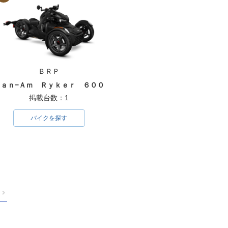
ＢＲＰ
Ｃａｎ−Ａｍ Ｒｙｋｅｒ ６００
掲載台数：1
バイクを探す