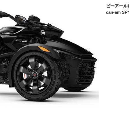
ビーアール
can-am SP