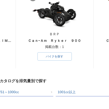
ＢＲＰ
ｃａｎ−ａｍ ＳＰＹＤＥＲ Ｆ３ ＬＩＭＩＴＥＤ
Ｃａｎ−Ａｍ Ｒｙｋｅｒ ９００
掲載台数：1
バイクを探す
クカタログを排気量別で探す
751～1000cc
1001cc以上