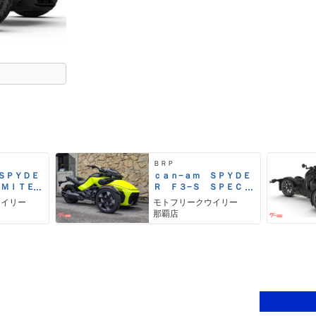
ＢＲＰ
ＳＰＹＤＥ
ｃａｎ−ａｍ ＳＰＹＤＥ
ＩＭＩＴＥ
Ｒ Ｆ３−Ｓ ＳＰＥＣＩ
ＡＬ ＳＥＲＩＥＳ
ウイリー
モトフリークウイリー
那覇店