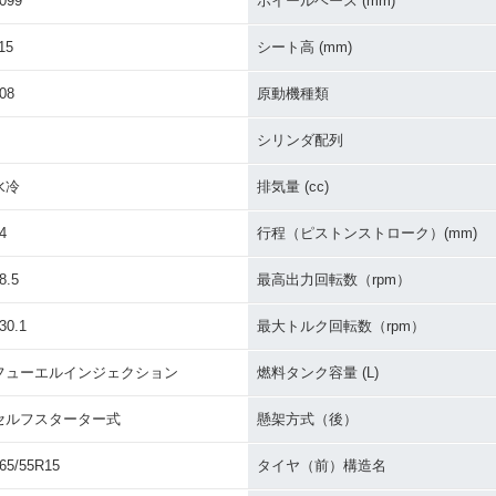
099
ホイールベース (mm)
15
シート高 (mm)
08
原動機種類
シリンダ配列
水冷
排気量 (cc)
4
行程（ピストンストローク）(mm)
8.5
最高出力回転数（rpm）
30.1
最大トルク回転数（rpm）
フューエルインジェクション
燃料タンク容量 (L)
セルフスターター式
懸架方式（後）
65/55R15
タイヤ（前）構造名