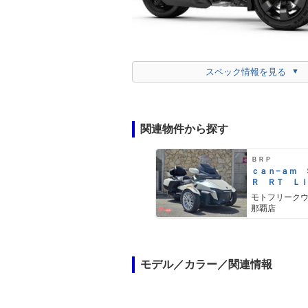
スペック情報を見る
関連物件から探す
ＢＲＰ
ｃａｎ−ａｍ 
Ｒ ＲＴ Ｌ
Ｄ
モトフリーク
那覇店
モデル／カラー／関連情報