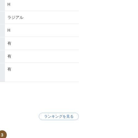
H
ラジアル
H
有
有
有
ランキングを見る
3