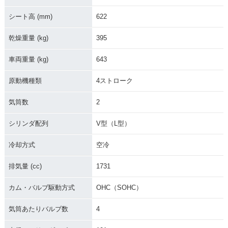
シート高 (mm)
622
乾燥重量 (kg)
395
車両重量 (kg)
643
原動機種類
4ストローク
気筒数
2
シリンダ配列
V型（L型）
冷却方式
空冷
排気量 (cc)
1731
カム・バルブ駆動方式
OHC（SOHC）
気筒あたりバルブ数
4