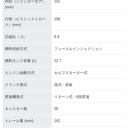
内径（シリンダーボア）
101
(mm)
行程（ピストンストロー
108
ク）(mm)
圧縮比（:1）
9.4
燃料供給方式
フューエルインジェクション
燃料タンク容量 (L)
22.7
エンジン始動方式
セルフスターター式
クラッチ形式
湿式・多板
変速機形式
リターン式・6段変速
キャスター角
29
トレール量 (mm)
142