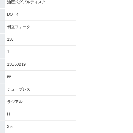
油圧式ダブルディスク
DOT 4
倒立フォーク
130
1
130/60B19
66
チューブレス
ラジアル
H
3.5