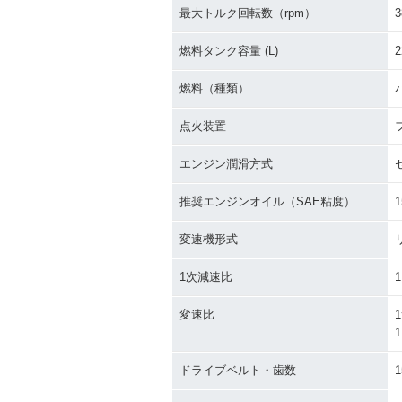
最大トルク回転数（rpm）
3
燃料タンク容量 (L)
2
燃料（種類）
点火装置
エンジン潤滑方式
推奨エンジンオイル（SAE粘度）
1
変速機形式
1次減速比
1
変速比
1
1
ドライブベルト・歯数
1