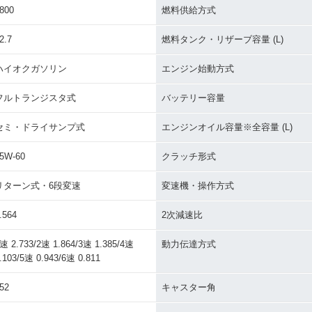
800
燃料供給方式
2.7
燃料タンク・リザーブ容量 (L)
ハイオクガソリン
エンジン始動方式
フルトランジスタ式
バッテリー容量
セミ・ドライサンプ式
エンジンオイル容量※全容量 (L)
5W-60
クラッチ形式
リターン式・6段変速
変速機・操作方式
.564
2次減速比
速 2.733/2速 1.864/3速 1.385/4速
動力伝達方式
.103/5速 0.943/6速 0.811
52
キャスター角