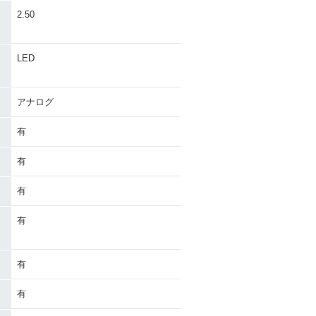
・
2.50
LED
アナログ
有
有
有
有
有
有