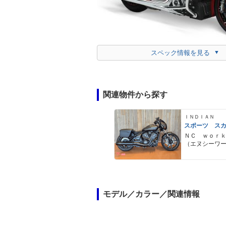
スペック情報を見る
関連物件から探す
ＩＮＤＩＡＮ
スポーツ ス
ＮＣ ｗｏｒ
（エヌシーワ
ス）
モデル／カラー／関連情報