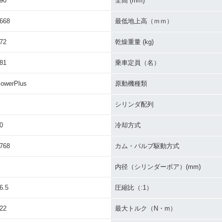
90
全高 (mm)
668
最低地上高（ｍｍ）
72
乾燥重量 (kg)
81
乗車定員（名）
owerPlus
原動機種類
シリンダ配列
0
冷却方式
768
カム・バルブ駆動方式
内径（シリンダーボア）(mm)
6.5
圧縮比（:1）
22
最大トルク（N・m）