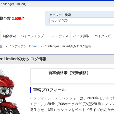
nger Limited）
キーワード検索
載台数
2,509
台
画像検索
バイクショップ
メンテナンス
バイク買取
バイクレビ
一覧
＞
インディアン | Indian
＞
Challenger Limitedのカタログ情報
er Limitedのカタログ情報
新車価格帯（実勢価格）
- -
車輌プロフィール
インディアン・チャレンジャーは、2020年モデル
モデル。排気量1,768ccの水冷60度V型2気筒エンジ
発生させ、6速ミッションをベルトドライブが組み合