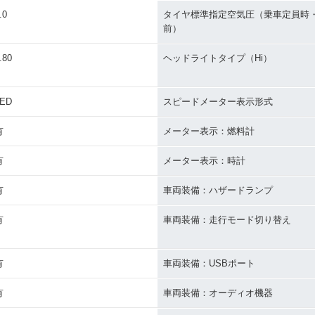
.0
タイヤ標準指定空気圧（乗車定員時
前）
.80
ヘッドライトタイプ（Hi）
LED
スピードメーター表示形式
有
メーター表示：燃料計
有
メーター表示：時計
有
車両装備：ハザードランプ
有
車両装備：走行モード切り替え
有
車両装備：USBポート
有
車両装備：オーディオ機器