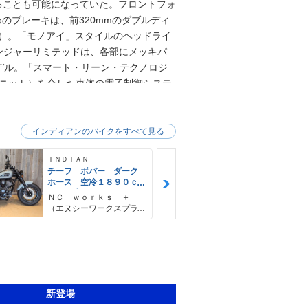
ることも可能になっていた。フロントフォ
めのブレーキは、前320mmのダブルディ
き）。「モノアイ」スタイルのヘッドライ
ンジャーリミテッドは、各部にメッキパ
デル。「スマート・リーン・テクノロジ
ユニット）を介した車体の電子制御システ
インディアンのバイクをすべて見る
ＩＮＤＩＡＮ
ＩＮＤＩＡＮ
チーフ ボバー ダーク
スプリング
ホース 空冷１８９０ｃ
空冷１８
ｃ ６速ミッション キ
サンダースト
ＮＣ ｗｏｒｋｓ ＋
ＮＣ ｗｏｒ
ーレスイグニッション
ジン クイッ
（エヌシーワークスプラ
（エヌシーワ
ＵＳＢ充電 ＡＢＳ Ｌ
クリアウィン
ス）
ス）
ＥＤヘッドライト
新登場