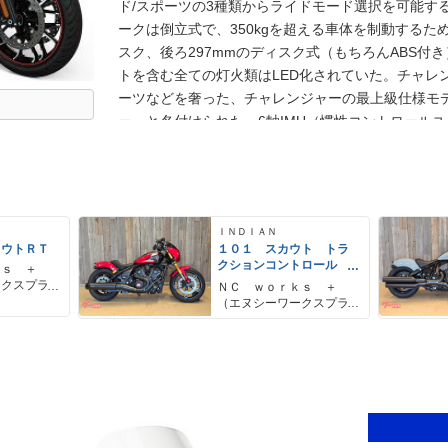
ド/スポーツの3種類からライドモード選択を可能す
ークは倒立式で、350kgを超える車体を制動するた
スク、後ろ297mmのディスク式（もちろんABS付
トを含む全ての灯火類はLED化されていた。チャレ
ーツなどを奢った、チャレンジャーの最上級仕様モ
ー」と名付けられた、6軸IMU（慣性コントロール
ムも搭載されていた。
ＩＮＤＩＡＮ
カウトＲＴ
１０１ スカウト トラ
クションコントロール
ｋｓ ＋
３ライドモードセレク
ークスプラ
ＮＣ ｗｏｒｋｓ ＋
ト １１１馬力エンジ
（エヌシーワークスプラ
ン ブレンボキャリパー
ス）