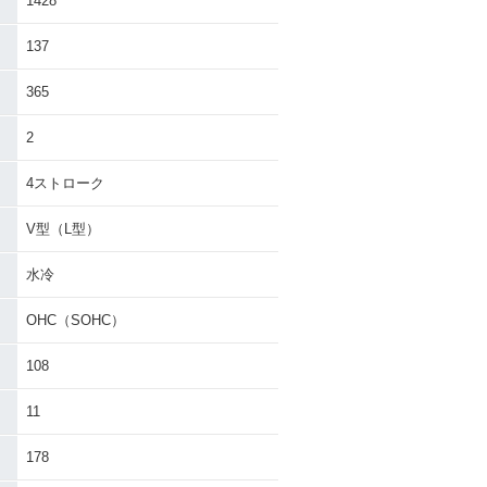
1428
137
365
2
4ストローク
V型（L型）
水冷
OHC（SOHC）
108
11
178