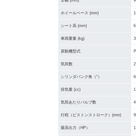
全幅 (mm)
9
ホイールベース (mm)
1
シート高 (mm)
6
車両重量 (kg)
3
原動機型式
P
気筒数
2
シリンダバンク角（°）
6
排気量 (cc)
1
気筒あたりバルブ数
4
行程（ピストンストローク）(mm)
9
最高出力（HP）
1