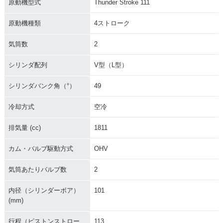
原動機型式
Thunder Stroke 111
原動機種類
4ストローク
気筒数
2
シリンダ配列
V型（L型）
シリンダバンク角（°）
49
冷却方式
空冷
排気量 (cc)
1811
カム・バルブ駆動方式
OHV
気筒あたりバルブ数
2
内径（シリンダーボア）
101
(mm)
行程（ピストンストロー
113