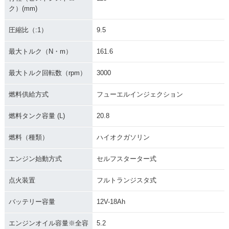
ク）(mm)
圧縮比（:1）
9.5
最大トルク（N・m）
161.6
最大トルク回転数（rpm）
3000
燃料供給方式
フューエルインジェクション
燃料タンク容量 (L)
20.8
燃料（種類）
ハイオクガソリン
エンジン始動方式
セルフスターター式
点火装置
フルトランジスタ式
バッテリー容量
12V-18Ah
エンジンオイル容量※全容
5.2