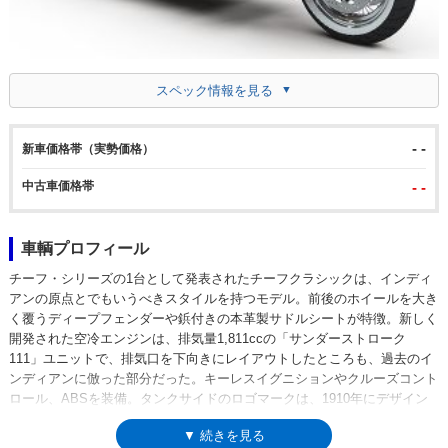
スペック情報を見る
- -
新車価格帯（実勢価格）
中古車価格帯
- -
車輌プロフィール
チーフ・シリーズの1台として発表されたチーフクラシックは、インディ
アンの原点とでもいうべきスタイルを持つモデル。前後のホイールを大き
く覆うディープフェンダーや鋲付きの本革製サドルシートが特徴。新しく
開発された空冷エンジンは、排気量1,811ccの「サンダーストローク
111」ユニットで、排気口を下向きにレイアウトしたところも、過去のイ
ンディアンに倣った部分だった。キーレスイグニションやクルーズコント
ロール、ABSを装備。タンクサイドのロゴマークは、1910年にデザイン
された、伝統のインディアンオリジナルだった。
▼ 続きを見る