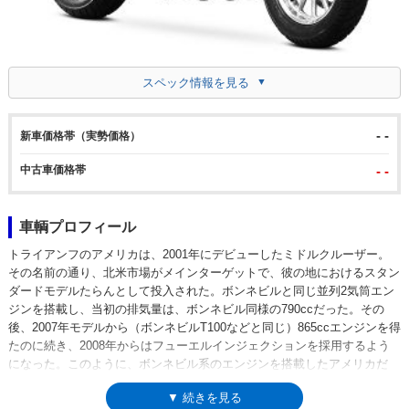
スペック情報を見る
- -
新車価格帯（実勢価格）
中古車価格帯
- -
車輌プロフィール
トライアンフのアメリカは、2001年にデビューしたミドルクルーザー。
その名前の通り、北米市場がメインターゲットで、彼の地におけるスタン
ダードモデルたらんとして投入された。ボンネビルと同じ並列2気筒エン
ジンを搭載し、当初の排気量は、ボンネビル同様の790ccだった。その
後、2007年モデルから（ボンネビルT100などと同じ）865ccエンジンを得
たのに続き、2008年からはフューエルインジェクションを採用するよう
になった。このように、ボンネビル系のエンジンを搭載したアメリカだ
が、ボンネビルとの大きな違いは、アメリカが、270°クランクを採用して
▼ 続きを見る
いたこと（ボンネビルは360°クランク）。これは、クルーザーらしい鼓動