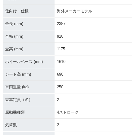
2008年 America・
2007年 America・
2006年 America
マイナーチェンジ
マイナーチェンジ
仕向け・仕様
海外メーカーモデル
全長 (mm)
2387
全幅 (mm)
920
全高 (mm)
1175
2005年 America
2004年 America
2003年 America
ホイールベース (mm)
1610
シート高 (mm)
690
車両重量 (kg)
250
乗車定員（名）
2
2002年 America
原動機種類
4ストローク
気筒数
2