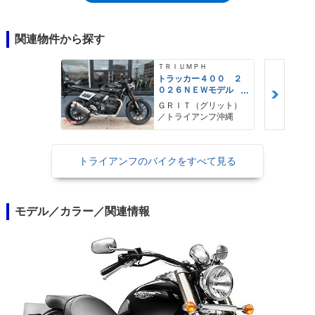
感やトラクション性能を求めるためだった。なお、2001年の登場から
2010年代半ばまで、息の長いモデルとなったアメリカだが、日本国内に
は、登場当初の数年間導入されたのち、長い未導入期間があり、2013年
関連物件から探す
（2014年モデル）から再導入。この時、スクリーン＆パニアケース装備
のアメリカLT（ライト・ツーリング）もラインナップされた。
ＴＲＩＵＭＰＨ
トラッカー４００ ２
０２６ＮＥＷモデル
フラットトラック ト
ＧＲＩＴ（グリット）
ルクアシストクラッ
／トライアンフ沖縄
チ トラクションコン
トロール
トライアンフのバイクをすべて見る
モデル／カラー／関連情報