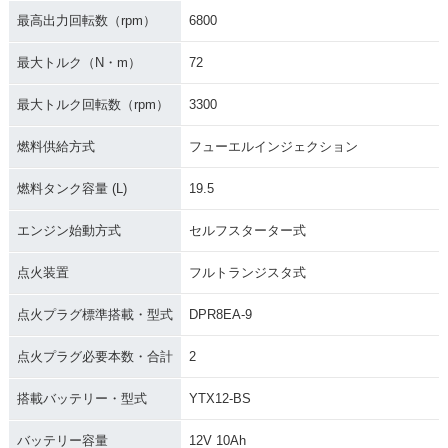
最高出力回転数（rpm）
6800
最大トルク（N・m）
72
最大トルク回転数（rpm）
3300
燃料供給方式
フューエルインジェクション
燃料タンク容量 (L)
19.5
エンジン始動方式
セルフスターター式
点火装置
フルトランジスタ式
点火プラグ標準搭載・型式
DPR8EA-9
点火プラグ必要本数・合計
2
搭載バッテリー・型式
YTX12-BS
バッテリー容量
12V 10Ah