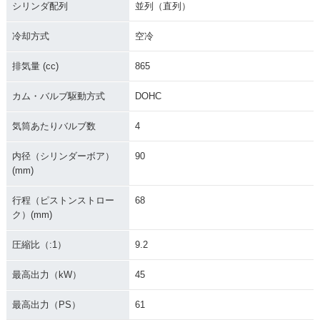
シリンダ配列
並列（直列）
冷却方式
空冷
排気量 (cc)
865
カム・バルブ駆動方式
DOHC
気筒あたりバルブ数
4
内径（シリンダーボア）
90
(mm)
行程（ピストンストロー
68
ク）(mm)
圧縮比（:1）
9.2
最高出力（kW）
45
最高出力（PS）
61