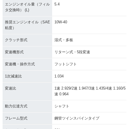
エンジンオイル量（フィル
5.4
タ交換時） (L)
推奨エンジンオイル（SAE
10W-40
粘度）
クラッチ形式
湿式・多板
変速機形式
リターン式・5段変速
変速機・操作方式
フットシフト
1次減速比
1.034
変速比
1速 2.929/2速 1.947/3速 1.435/4速 1.160/5
速 0.964
動力伝達方式
シャフト
フレーム型式
鋼管ツインスパインタイプ