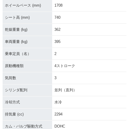
ホイールベース (mm)
1708
シート高 (mm)
740
乾燥重量 (kg)
362
車両重量 (kg)
395
乗車定員（名）
2
原動機種類
4ストローク
気筒数
3
シリンダ配列
並列（直列）
冷却方式
水冷
排気量 (cc)
2294
カム・バルブ駆動方式
DOHC