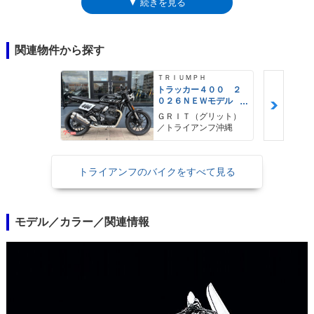
▼ 続きを見る
れ、最高出力は（142psから）108psになった。半面、最大トルクは増強
されていた。フロントまわりの構成が大きく変わったことで、メーターは
タンクオンタイプになり、燃料計も装備した。
関連物件から探す
ＴＲＩＵＭＰＨ
トラッカー４００ ２
０２６ＮＥＷモデル
フラットトラック ト
ＧＲＩＴ（グリット）
ルクアシストクラッ
／トライアンフ沖縄
チ トラクションコン
トロール
トライアンフのバイクをすべて見る
モデル／カラー／関連情報