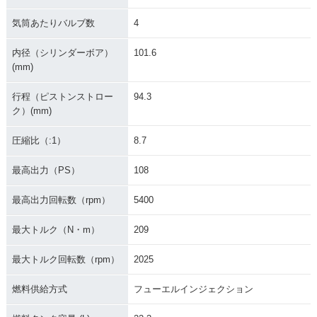
気筒あたりバルブ数
4
内径（シリンダーボア）
101.6
(mm)
行程（ピストンストロー
94.3
ク）(mm)
圧縮比（:1）
8.7
最高出力（PS）
108
最高出力回転数（rpm）
5400
最大トルク（N・m）
209
最大トルク回転数（rpm）
2025
燃料供給方式
フューエルインジェクション