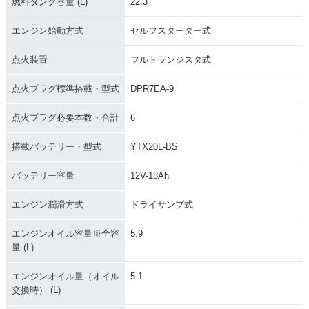
燃料タンク容量 (L)
22.3
エンジン始動方式
セルフスターター式
点火装置
フルトランジスタ式
点火プラグ標準搭載・型式
DPR7EA-9
点火プラグ必要本数・合計
6
搭載バッテリー・型式
YTX20L-BS
バッテリー容量
12V-18Ah
エンジン潤滑方式
ドライサンプ式
エンジンオイル容量※全容
5.9
量 (L)
エンジンオイル量（オイル
5.1
交換時） (L)