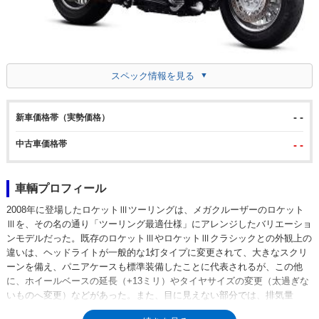
スペック情報を見る
- -
新車価格帯（実勢価格）
中古車価格帯
- -
車輌プロフィール
2008年に登場したロケットⅢツーリングは、メガクルーザーのロケット
Ⅲを、その名の通り「ツーリング最適仕様」にアレンジしたバリエーショ
ンモデルだった。既存のロケットⅢやロケットⅢクラシックとの外観上の
違いは、ヘッドライトが一般的な1灯タイプに変更されて、大きなスクリ
ーンを備え、パニアケースも標準装備したことに代表されるが、この他
に、ホイールベースの延長（+13ミリ）やタイヤサイズの変更（太過ぎな
いものへ変更）などがあった。また、目に見えない部分では、排気量
2,294ccの3気筒縦置きエンジンの特性が、扱いやすさ重視のもとで見直さ