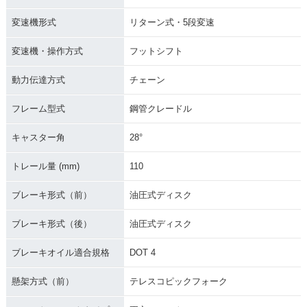
変速機形式
リターン式・5段変速
変速機・操作方式
フットシフト
動力伝達方式
チェーン
2003年 Bonneville
2002年 Bonneville
T100
T100・新登場
フレーム型式
鋼管クレードル
キャスター角
28°
トレール量 (mm)
110
ブレーキ形式（前）
油圧式ディスク
ブレーキ形式（後）
油圧式ディスク
ブレーキオイル適合規格
DOT 4
懸架方式（前）
テレスコピックフォーク