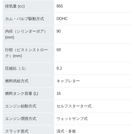
2012年 Bonneville
2012年 Bonneville
2011年 Bonneville
排気量 (cc)
865
T100 Steve McQue
T100
T100
en Edition・特別・
カム・バルブ駆動方式
DOHC
限定仕様
内径（シリンダーボア）
90
(mm)
行程（ピストンストロー
68
ク）(mm)
2009年 Bonneville
2008年 Bonneville
2007年 Bonneville
圧縮比（:1）
9.2
T100・特別・限定仕
T100・マイナーチェ
T100
様
ンジ
燃料供給方式
キャブレター
燃料タンク容量 (L)
16
エンジン始動方式
セルフスターター式
エンジン潤滑方式
ウェットサンプ式
2006年 Bonneville
2005年 Bonneville
2004年 Bonneville
T100
T100・マイナーチェ
T100
ンジ
クラッチ形式
湿式・多板