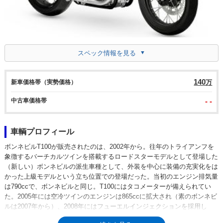
スペック情報を見る
140
新車価格帯（実勢価格）
万
中古車価格帯
- -
車輌プロフィール
ボンネビルT100が販売されたのは、2002年から。往年のトライアンフを
象徴するバーチカルツインを搭載するロードスターモデルとして登場した
（新しい）ボンネビルの派生車種として、外装を中心に装備の充実化をは
かった上級モデルという立ち位置での登場だった。当初のエンジン排気量
は790ccで、ボンネビルと同じ。T100にはタコメーターが備えられてい
た。2005年には空冷ツインのエンジンは865ccに拡大され（素のボンネビ
ルは2007年から）、2008年にはフューエルインジェクションを採用し
た。ここまで、ボンネビルT100もボンネビルも、フロント19インチ、リ