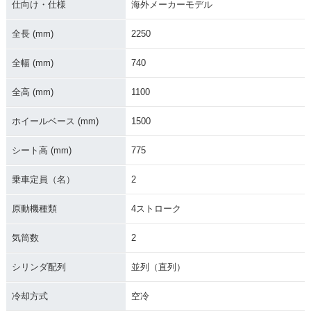
仕向け・仕様
海外メーカーモデル
全長 (mm)
2250
全幅 (mm)
740
2021年 Bonneville
2017年 Bonneville
2017年 Bonneville
T100・マイナーチェ
T100 BALCK・追加
T100・フルモデルチ
ンジ
ェンジ
全高 (mm)
1100
ホイールベース (mm)
1500
シート高 (mm)
775
乗車定員（名）
2
2014年 Bonneville
2014年 Bonneville
2014年 Bonneville
T100 BALCK・追加
T100・マイナーチェ
T100 SE・特別・限
原動機種類
4ストローク
ンジ
定仕様
気筒数
2
シリンダ配列
並列（直列）
冷却方式
空冷