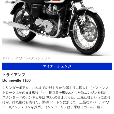
オパールホワイト×タンジェリン
マイナーチェンジ
トライアンフ
Bonneville T100
シリンダーボアを、これまでの86ミリから90ミリに拡大し（ピストンス
トロークはそのまま68ミリ）、排気量を865ccとした新エンジンを採用。
スタンダードのボンネビルは790ccのままだった。上級仕様という位置付
けが、排気量にも表れた。黒/白ツートンに加えて、上品なオパールホワ
イト×タンジェリンを採用。（タンジェリンは、果物ミカンの一種）