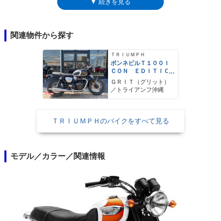
▼ 続きを見る
ア17インチのスポークホイールを採用していたが、この後、ベースモデル
のはずだった素のボンネビルが、前後17インチのキャストホイールを履
き、シート高も下げた入門モデルとして再設定されることになった。ここ
から先、ボンネビルT100は、トライアンフ・モダンクラシックレンジの
関連物件から探す
伝統を、もっとも色濃く受け継ぐモデルとしてラインナップされていっ
た。次の大きな変化は、2016年。空冷だったバーチカルツインエンジン
ＴＲＩＵＭＰＨ
が、水冷ユニットになったこと。900ccと1,200ccの2通りが用意された水
ボンネビルＴ１００Ｉ
ＣＯＮ ＥＤＩＴＩＯ
冷エンジンのうち、1,200ccユニットを採用したボンネビルT120が登場
Ｎ
し、T100はラインナップから外れたかに思われたが、2017年に、900ccエ
ＧＲＩＴ（グリット）
／トライアンフ沖縄
ンジンを搭載し、再びボンネビルT100が登場した。ここで、ABSやトラ
クションコントロールなどの電子制御が導入されたが、ボンネビルT100
の「伝統を色濃く受け継ぐ」という2010年代からの役割は、そのままだ
ＴＲＩＵＭＰＨのバイクをすべて見る
った。なお、水冷化以降のT120とT100の目に見える違いは、フロントブ
レーキ。前者はダブルディスク、T100はこれまで通りのシングルディス
クだったこと。2021年モデルでは、ユーロ5へ適合するとともに、各部を
ブラッシュアップ。フロントフォークのカートリッジを新設計し、ブレン
モデル／カラー／関連情報
ボ製ブレーキを採用した。2026年モデルでは、IMU（慣性測定ユニット）
を採用し、コーナリングABSとトラクションコントロールを搭載。走行モ
ードの選択も可能となった。ヘッドライトはLED式になり、USBタイプC
ポートを備えた。