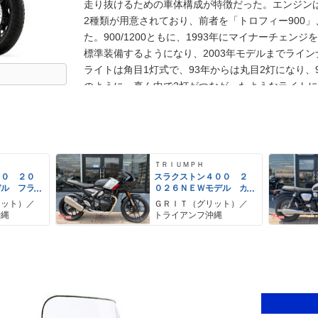
走り抜けるための車体構成が特徴だった。エンジンは、88
2種類が用意されており、前者を「トロフィー900」
た。900/1200ともに、1993年にマイナーチェン
標準装備するようになり、2003年モデルまでライ
ライトは角目1灯式で、93年からは丸目2灯になり、
のように、真ん中で2灯がつながったようなライトにな
載されたエンジンのボア×ストロークは、ともに76mm
で、1,180ccだった。その後、「トロフィー」の名
ラー用の1,215cc3気筒を搭載した新生トロフィー（
ＴＲＩＵＭＰＨ
００ ２０
スラクストン４００ ２
デル フラ
０２６ＮＥＷモデル カ
 トルクア
フェレーサー トルクア
リット）／
ＧＲＩＴ（グリット）／
チ トラク
シストクラッチ トラク
沖縄
トライアンフ沖縄
ロール
ションコントロール