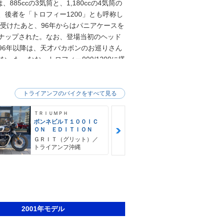
5ccの3気筒と、1,180ccの4気筒の
、後者を「トロフィー1200」とも呼称し
ジを受けたあと、96年からはパニアケースを
ンナップされた。なお、登場当初のヘッド
96年以降は、天才バカボンのお巡りさん
った。なお、トロフィー900/1200に搭
×65mm。トロフィー1200は4気筒なの
は、2013年に復活。タイガーエクスプロー
/SE）は別項とした。
トライアンフのバイクをすべて見る
ＴＲＩＵＭＰＨ
ＴＲＩＵＭＰＨ
ボンネビルＴ１００ＩＣ
ストリートト
ＯＮ ＥＤＩＴＩＯＮ
５ＲＳ
ＧＲＩＴ（グリット）／
ＧＲＩＴ（グ
トライアンフ沖縄
トライアンフ
2001年モデル