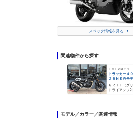
スペック情報を見る
関連物件から探す
ＴＲＩＵＭＰＨ
トラッカー４
２６ＮＥＷモ
ットトラック
ＧＲＩＴ（グ
シストクラッ
トライアンフ
ションコント
モデル／カラー／関連情報