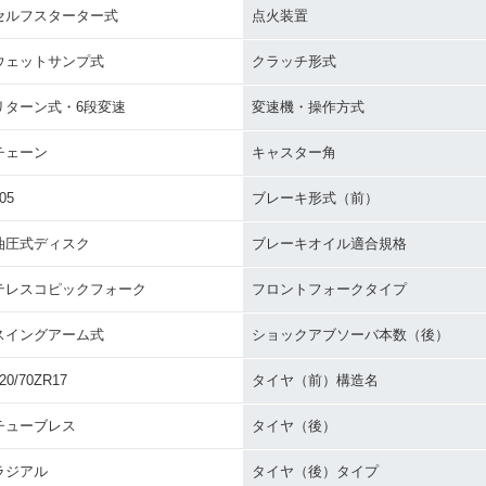
セルフスターター式
点火装置
ウェットサンプ式
クラッチ形式
リターン式・6段変速
変速機・操作方式
チェーン
キャスター角
05
ブレーキ形式（前）
油圧式ディスク
ブレーキオイル適合規格
テレスコピックフォーク
フロントフォークタイプ
スイングアーム式
ショックアブソーバ本数（後）
20/70ZR17
タイヤ（前）構造名
チューブレス
タイヤ（後）
ラジアル
タイヤ（後）タイプ