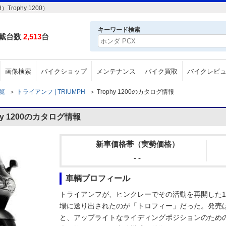
rophy 1200）
キーワード検索
載台数
2,513
台
画像検索
バイクショップ
メンテナンス
バイク買取
バイクレビ
一覧
＞
トライアンフ | TRIUMPH
＞
Trophy 1200のカタログ情報
y 1200のカタログ情報
新車価格帯（実勢価格）
- -
車輌プロフィール
トライアンフが、ヒンクレーでその活動を再開した1
場に送り出されたのが「トロフィー」だった。発売は
と、アップライトなライディングポジションのため