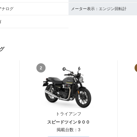
アナログ
メーター表示：エンジン回転計
有
グ
2
トライアンフ
スピードツイン９００
掲載台数：3