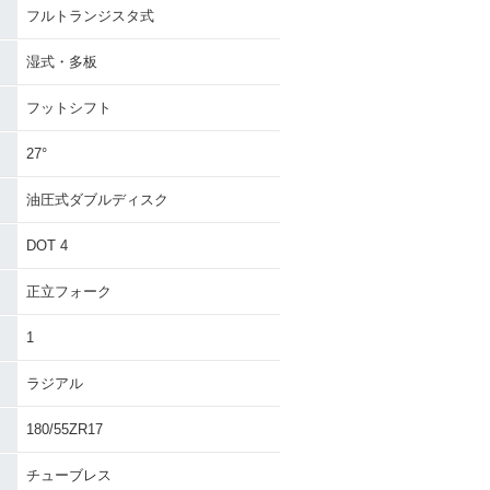
フルトランジスタ式
湿式・多板
フットシフト
27°
油圧式ダブルディスク
DOT 4
正立フォーク
1
ラジアル
180/55ZR17
チューブレス