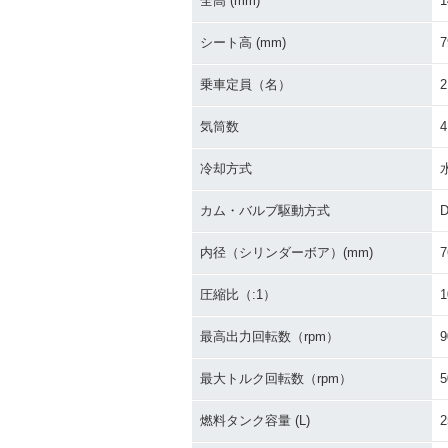
全高 (mm)
1
シート高 (mm)
7
乗車定員（名）
2
気筒数
4
冷却方式
カム・バルブ駆動方式
内径（シリンダーボア）(mm)
7
圧縮比（:1）
1
最高出力回転数（rpm）
9
最大トルク回転数（rpm）
5
燃料タンク容量 (L)
2