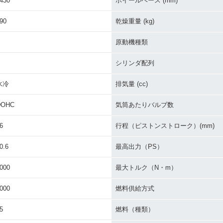
430
ホイールベース (mm)
90
乾燥重量 (kg)
原動機種類
シリンダ配列
水冷
排気量 (cc)
DOHC
気筒あたりバルブ数
6
行程（ピストンストローク）(mm)
0.6
最高出力（PS）
000
最大トルク（N・m）
000
燃料供給方式
5
燃料（種類）