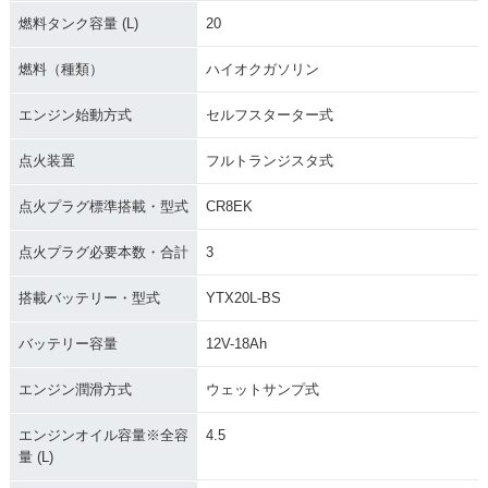
燃料タンク容量 (L)
20
燃料（種類）
ハイオクガソリン
エンジン始動方式
セルフスターター式
点火装置
フルトランジスタ式
点火プラグ標準搭載・型式
CR8EK
点火プラグ必要本数・合計
3
搭載バッテリー・型式
YTX20L-BS
バッテリー容量
12V-18Ah
エンジン潤滑方式
ウェットサンプ式
エンジンオイル容量※全容
4.5
量 (L)