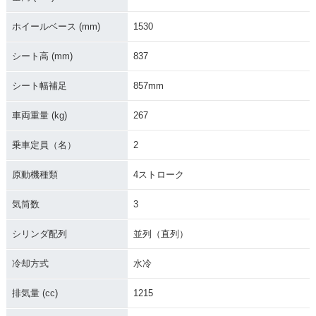
rer XC・新登場
ホイールベース (mm)
1530
シート高 (mm)
837
シート幅補足
857mm
車両重量 (kg)
267
乗車定員（名）
2
原動機種類
4ストローク
気筒数
3
シリンダ配列
並列（直列）
冷却方式
水冷
排気量 (cc)
1215