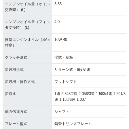
エンジンオイル量（オイル
3.85
交換時） (L)
エンジンオイル量（フィル
4.0
タ交換時） (L)
推奨エンジンオイル（SAE
10W-40
粘度）
クラッチ形式
湿式・多板
変速機形式
リターン式・6段変速
変速機・操作方式
フットシフト
変速比
1速 2.846/2速 2.056/3速 1.583/4速 1.291/5
速 1.138/6速 1.037
動力伝達方式
シャフト
フレーム型式
鋼管トリレスフレーム