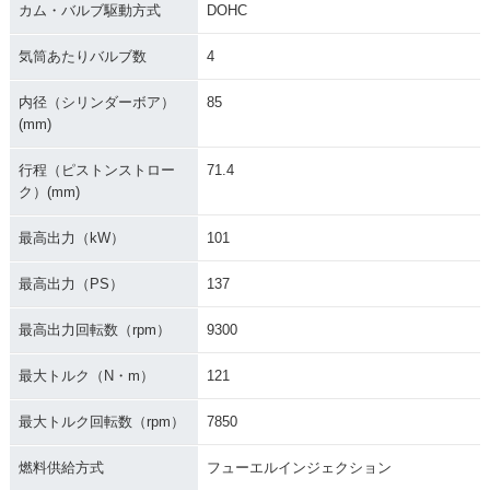
カム・バルブ駆動方式
DOHC
気筒あたりバルブ数
4
内径（シリンダーボア）
85
(mm)
行程（ピストンストロー
71.4
ク）(mm)
最高出力（kW）
101
最高出力（PS）
137
最高出力回転数（rpm）
9300
最大トルク（N・m）
121
最大トルク回転数（rpm）
7850
燃料供給方式
フューエルインジェクション