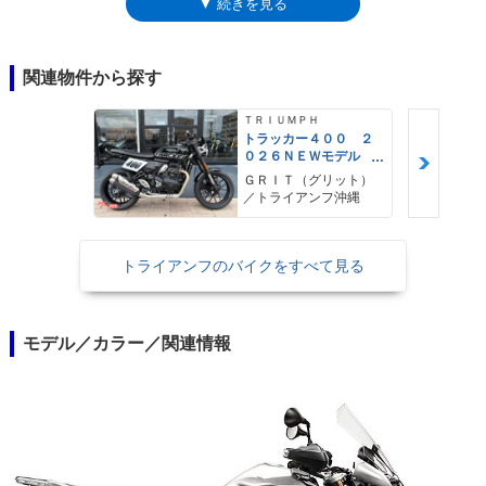
▼ 続きを見る
タイガーエクスプローラーXCも例外ではなかった。但し、この英国製ア
ドベンチャーのアルミリムは、チューブレスタイヤにも対応するものだっ
た。2016年モデルで新型となり、タイガーエクスプローラーXCとしての
バリエーション展開が始まった。標準仕様としての「XC」、セミアクテ
関連物件から探す
ィブサスや慣性測定機能を備えた「XCx」及び、そのローシート仕様
（XCx Low）、ヒルホールドコントロール、電熱シートなどを装備した最
ＴＲＩＵＭＰＨ
上位仕様の「XCA」という全4タイプ構成。そのうち、日本市場へは、
トラッカー４００ ２
０２６ＮＥＷモデル
XCxとXCAのみが導入された。2018年のモデルチェンジでは、モデル名
フラットトラック ト
から「エクスプローラー」が外れ、タイガー1200XC（シリーズ各タイ
ＧＲＩＴ（グリット）
ルクアシストクラッ
／トライアンフ沖縄
プ）となった。
チ トラクションコン
トロール
トライアンフのバイクをすべて見る
モデル／カラー／関連情報