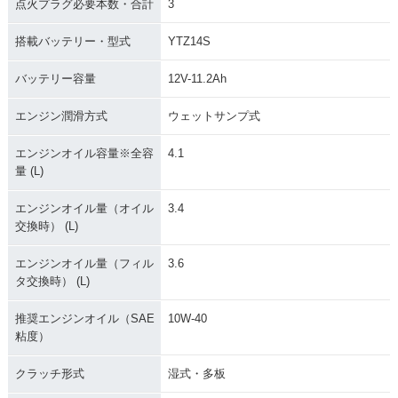
点火プラグ必要本数・合計
3
搭載バッテリー・型式
YTZ14S
バッテリー容量
12V-11.2Ah
エンジン潤滑方式
ウェットサンプ式
エンジンオイル容量※全容
4.1
量 (L)
エンジンオイル量（オイル
3.4
交換時） (L)
エンジンオイル量（フィル
3.6
タ交換時） (L)
推奨エンジンオイル（SAE
10W-40
粘度）
クラッチ形式
湿式・多板