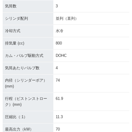
気筒数
3
シリンダ配列
並列（直列）
冷却方式
水冷
排気量 (cc)
800
カム・バルブ駆動方式
DOHC
気筒あたりバルブ数
4
内径（シリンダーボア）
74
(mm)
行程（ピストンストロー
61.9
ク）(mm)
圧縮比（:1）
11.3
最高出力（kW）
70