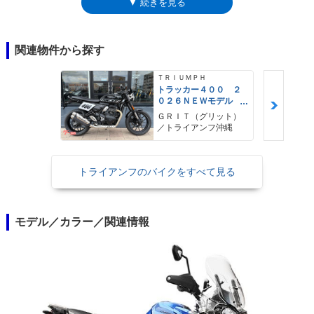
▼ 続きを見る
こと。2015年モデルでフルモデルチェンジを受け、無印が、新たにタイ
ガー800XR（クロス・ロード）という名称になったのに対し、タイガー
800XCの名は変わらず。アクセル開度を電気信号で伝達するライドバイワ
イヤ（スロットルバイワイヤ）やトラクションコントロールなどの電子制
関連物件から探す
御化が進んだ。また、この際に、クルーズコントロールなどを備えた上級
仕様として「タイガー800XCx」が設定され、その後、装備を追加した最
ＴＲＩＵＭＰＨ
上級グレードとしてタイガー800XCAも登場した。2018年に受けた2度目
トラッカー４００ ２
０２６ＮＥＷモデル
のフルモデルチェンジでは、大幅な軽量化が図られるなどの改良が加わ
フラットトラック ト
り、ここで、グレードラインナップがタイガー800XCxと同・XCAに絞ら
ＧＲＩＴ（グリット）
ルクアシストクラッ
／トライアンフ沖縄
れた。XCxは、800ccタイガーシリーズきってのオフ指向が強いモデルと
チ トラクションコン
なり、XCAは、その上級仕様として、フルLEDの灯火類やシートヒーター
トロール
などを装備した（その分、少し重い）。なお、エンジンの最高出力は、
トライアンフのバイクをすべて見る
70kW。これは、欧州のA2ライセンス所有者向けの35kW版を用意するた
めの設定。ベースモデルが70kW以下である必要があった。
モデル／カラー／関連情報