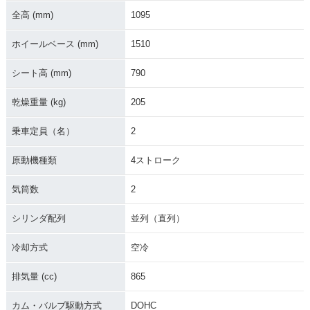
全高 (mm)
1095
ホイールベース (mm)
1510
シート高 (mm)
790
乾燥重量 (kg)
205
乗車定員（名）
2
原動機種類
4ストローク
気筒数
2
シリンダ配列
並列（直列）
冷却方式
空冷
排気量 (cc)
865
カム・バルブ駆動方式
DOHC