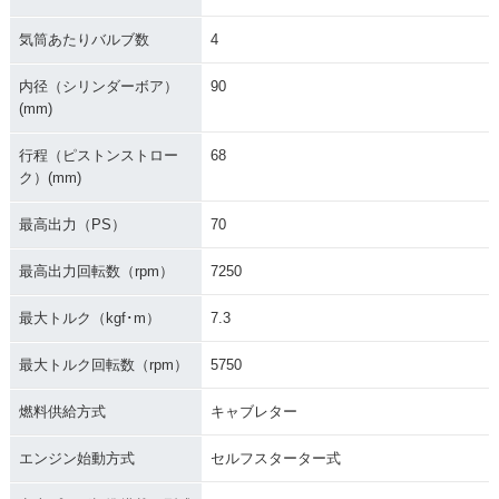
気筒あたりバルブ数
4
内径（シリンダーボア）
90
(mm)
行程（ピストンストロー
68
ク）(mm)
最高出力（PS）
70
最高出力回転数（rpm）
7250
最大トルク（kgf･m）
7.3
最大トルク回転数（rpm）
5750
燃料供給方式
キャブレター
エンジン始動方式
セルフスターター式