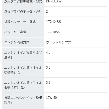
点火プラグ標準搭載・型式
DPR8EA-9
点火プラグ必要本数・合計
2
搭載バッテリー・型式
YTX12-BS
バッテリー容量
12V-10Ah
エンジン潤滑方式
ウェットサンプ式
エンジンオイル容量※全容
4.5
量 (L)
エンジンオイル量（オイル
3.3
交換時） (L)
エンジンオイル量（フィル
3.8
タ交換時） (L)
推奨エンジンオイル（SAE
10W-40
粘度）