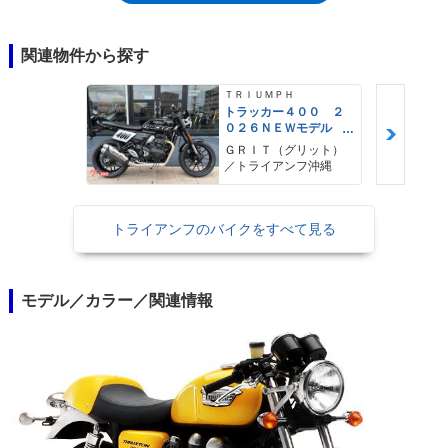
るとともに、バーハンドルに変更された。なお、スラクストンも搭載した
空冷バーチカルツインエンジンは、2016年のモデルチェンジで水冷化さ
れ、スラクストンは1,197ccの排気量を得ることになった。バイクブロス
関連物件から探す
では、水冷以降のスラクストンを、スラクストン1200（1200R）として別
モデル扱いにした。
ＴＲＩＵＭＰＨ
トラッカー４００ ２
０２６ＮＥＷモデル
フラットトラック ト
ＧＲＩＴ（グリット）
ルクアシストクラッ
／トライアンフ沖縄
チ トラクションコン
トロール
トライアンフのバイクをすべて見る
モデル／カラー／関連情報