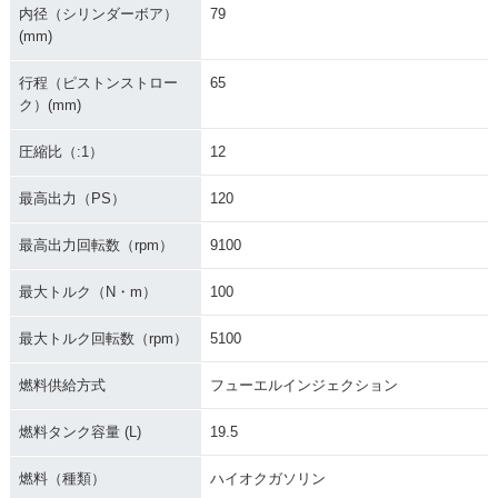
内径（シリンダーボア）
79
(mm)
行程（ピストンストロー
65
ク）(mm)
圧縮比（:1）
12
最高出力（PS）
120
最高出力回転数（rpm）
9100
最大トルク（N・m）
100
最大トルク回転数（rpm）
5100
燃料供給方式
フューエルインジェクション
燃料タンク容量 (L)
19.5
燃料（種類）
ハイオクガソリン