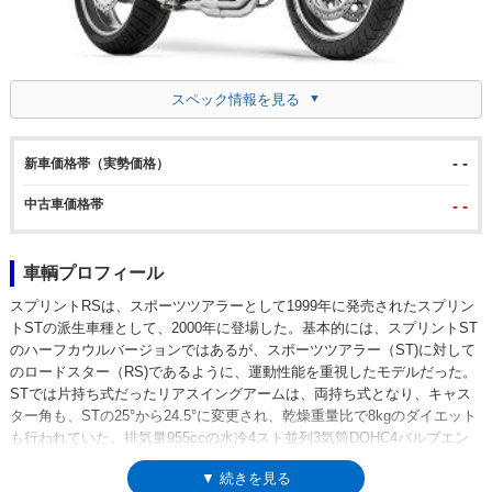
スペック情報を見る
- -
新車価格帯（実勢価格）
中古車価格帯
- -
車輌プロフィール
スプリントRSは、スポーツツアラーとして1999年に発売されたスプリン
トSTの派生車種として、2000年に登場した。基本的には、スプリントST
のハーフカウルバージョンではあるが、スポーツツアラー（ST)に対して
のロードスター（RS)であるように、運動性能を重視したモデルだった。
STでは片持ち式だったリアスイングアームは、両持ち式となり、キャス
ター角も、STの25°から24.5°に変更され、乾燥重量比で8kgのダイエット
も行われていた。排気量955ccの水冷4スト並列3気筒DOHC4バルブエン
ジンをアルミツインスパーフレームに搭載するところなど、基本構成はス
▼ 続きを見る
プリントSTゆずり。