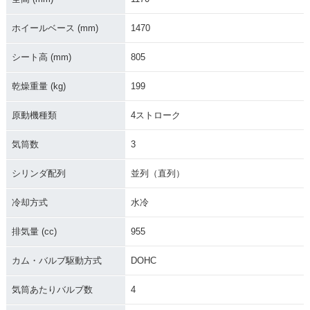
ホイールベース (mm)
1470
シート高 (mm)
805
乾燥重量 (kg)
199
原動機種類
4ストローク
気筒数
3
シリンダ配列
並列（直列）
冷却方式
水冷
排気量 (cc)
955
カム・バルブ駆動方式
DOHC
気筒あたりバルブ数
4