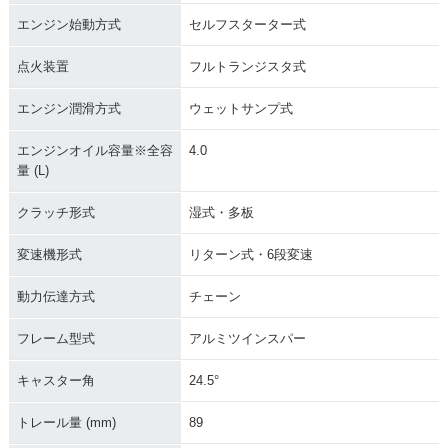
エンジン始動方式
セルフスターター式
点火装置
フルトランジスタ式
エンジン潤滑方式
ウェットサンプ式
エンジンオイル容量※全容
4.0
量 (L)
クラッチ形式
湿式・多板
変速機形式
リターン式・6段変速
動力伝達方式
チェーン
フレーム型式
アルミツインスパー
キャスター角
24.5°
トレール量 (mm)
89