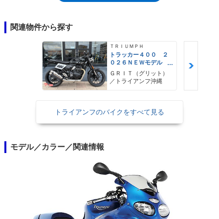
関連物件から探す
ＴＲＩＵＭＰＨ
トラッカー４００ ２
０２６ＮＥＷモデル
フラットトラック ト
ＧＲＩＴ（グリット）
ルクアシストクラッ
／トライアンフ沖縄
チ トラクションコン
トロール
トライアンフのバイクをすべて見る
モデル／カラー／関連情報