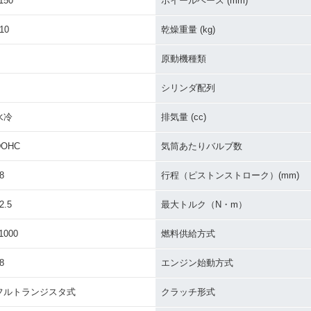
150
ホイールベース (mm)
10
乾燥重量 (kg)
原動機種類
シリンダ配列
水冷
排気量 (cc)
DOHC
気筒あたりバルブ数
8
行程（ピストンストローク）(mm)
2.5
最大トルク（N・m）
1000
燃料供給方式
8
エンジン始動方式
フルトランジスタ式
クラッチ形式