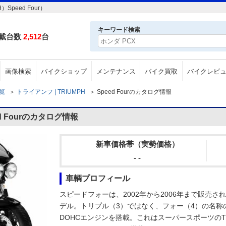
peed Four）
キーワード検索
載台数
2,512
台
画像検索
バイクショップ
メンテナンス
バイク買取
バイクレビ
一覧
＞
トライアンフ | TRIUMPH
＞
Speed Fourのカタログ情報
d Fourのカタログ情報
新車価格帯（実勢価格）
- -
車輌プロフィール
スピードフォーは、2002年から2006年まで販売
デル。トリプル（3）ではなく、フォー（4）の名称の
DOHCエンジンを搭載。これはスーパースポーツのTT