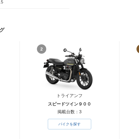
.5
グ
2
トライアンフ
スピードツイン９００
掲載台数：3
バイクを探す