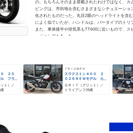
の。もちろんそのまま搭載されたわけではなく、カ
ピングは、市街地を含むさまざまなシチュエーショ
化されたものだった。丸目2眼のヘッドライトを含
によく似ていたが、ハンドルは、バータイプのトリ
また、車体後半や排気系もTT600に近いもので、ス
ージョンでもあった。
ＴＲＩＵＭＰＨ
００ ２０
スラクストン４００ ２
デル フラ
０２６ＮＥＷモデル カ
 トルクア
フェレーサー トルクア
リット）／
ＧＲＩＴ（グリット）／
チ トラク
シストクラッチ トラク
沖縄
トライアンフ沖縄
ロール
ションコントロール