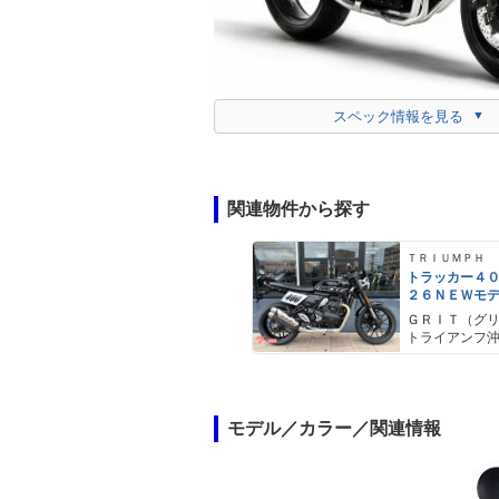
スペック情報を見る
関連物件から探す
ＴＲＩＵＭＰＨ
トラッカー４
２６ＮＥＷモ
ットトラック
ＧＲＩＴ（グ
シストクラッ
トライアンフ
ションコント
モデル／カラー／関連情報