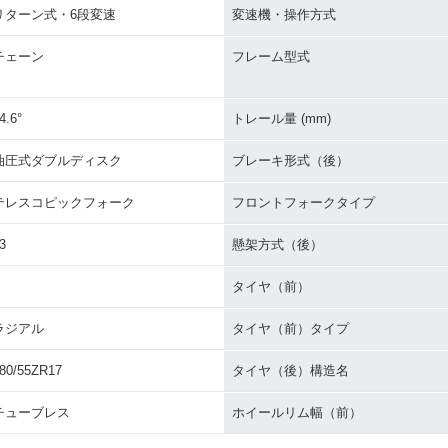
リターン式・6段変速
変速機・操作方式
チェーン
フレーム型式
4.6°
トレール量 (mm)
油圧式ダブルディスク
ブレーキ形式（後）
テレスコピックフォーク
フロントフォークタイプ
3
懸架方式（後）
タイヤ（前）
ラジアル
タイヤ（前）タイプ
80/55ZR17
タイヤ（後）構造名
チューブレス
ホイールリム幅（前）