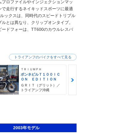
ムプロファイルやインジェクションマッ
ンで走行するネイキッドスポーツに最適
むルックスは、同時代のスピードトリプル
プルとは異なり、クリップオンタイプ。
ピードフォーは、TT600のカウルレスバ
トライアンフのバイクをすべて見る
ＴＲＩＵＭＰＨ
ＴＲＩＵＭＰＨ
ボンネビルＴ１００ＩＣ
ストリートト
ＯＮ ＥＤＩＴＩＯＮ
５ＲＳ
ＧＲＩＴ（グリット）／
ＧＲＩＴ（グ
トライアンフ沖縄
トライアンフ
2003年モデル