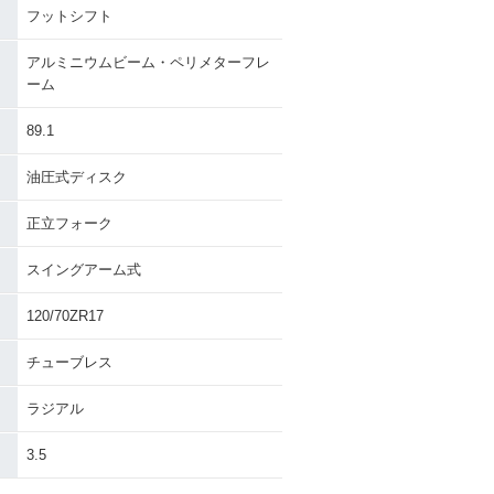
フットシフト
アルミニウムビーム・ペリメターフレ
ーム
89.1
油圧式ディスク
正立フォーク
スイングアーム式
120/70ZR17
チューブレス
ラジアル
3.5