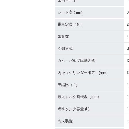
全高 (mm)
1
シート高 (mm)
8
乗車定員（名）
2
気筒数
4
冷却方式
カム・バルブ駆動方式
内径（シリンダーボア）(mm)
6
圧縮比（:1）
1
最大トルク回転数（rpm）
1
燃料タンク容量 (L)
1
点火装置