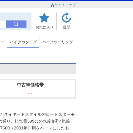
サイトマップ
お気に入り
履歴
ュー
バイクカタログ
バイクツーリング
中古車価格帯
- -
されたネイキッドスタイルのロードスターモ
通り、排気量599ccの水冷並列4気筒
600（2001年）用をベースにしたも