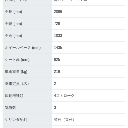
2008年 Speed Tripl
2007年 Speed Tripl
2006年 Speed Tripl
e・マイナーチェン
e
e
ジ
全長 (mm)
2086
全幅 (mm)
728
全高 (mm)
1033
ホイールベース (mm)
1435
2005年 Speed Tripl
2004年 Speed Tripl
2003年 Speed Tripl
e・フルモデルチェ
e
e
シート高 (mm)
825
ンジ
車両重量 (kg)
219
乗車定員（名）
2
原動機種類
4ストローク
1999年 Speed Tripl
2002年 Speed Tripl
2001年 Speed Tripl
気筒数
3
e・マイナーチェン
e・フルモデルチェ
e
ジ
ンジ
シリンダ配列
並列（直列）