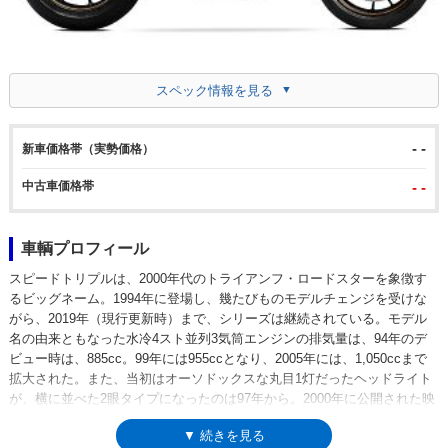
スペック情報を見る
- -
新車価格帯（実勢価格）
中古車価格帯
- -
車輌プロフィール
スピードトリプルは、2000年代のトライアンフ・ロードスターを象徴す
るビッグネーム。1994年に登場し、幾たびものモデルチェンジを受けな
がら、2019年（現行更新時）まで、シリーズは継続されている。モデル
名の由来ともなった水冷4スト並列3気筒エンジンの排気量は、94年のデ
ビュー時は、885cc。99年には955ccとなり、2005年には、1,050ccまで
拡大された。また、当初はオーソドックスな丸目1灯だったヘッドライト
が、横に並べた2眼タイプになったのは97年から。2000年に公開された映
画、「ミッションインポッシブル2」が、その強烈なスタイルと運動性能
▼ 続きを見る
を多くの人々に印象付けた。2005年のモデルチェンジでは、前述の通り