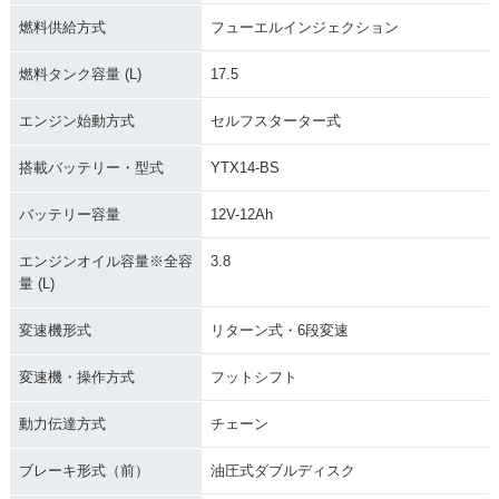
燃料供給方式
フューエルインジェクション
燃料タンク容量 (L)
17.5
エンジン始動方式
セルフスターター式
搭載バッテリー・型式
YTX14-BS
バッテリー容量
12V-12Ah
エンジンオイル容量※全容
3.8
量 (L)
変速機形式
リターン式・6段変速
変速機・操作方式
フットシフト
動力伝達方式
チェーン
ブレーキ形式（前）
油圧式ダブルディスク