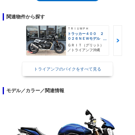
排気量をアップしたほか、フロントフォークは倒立式に、マフラーは左右
2本出しとなった。2008年には、フロントブレーキのキャリパーがブレン
ボ製になり（以前はニッシン）、テールランプはLED式となった。2011年
関連物件から探す
のモデルチェンジでは、長くスピードトリプルのアイコンでもあった丸目
2眼ヘッドライトを改め、異形5角形の2眼ライトを採用。2014年モデルか
ＴＲＩＵＭＰＨ
らは、メーターバイザーとアンダーカウルを装備した。2012年には、上
トラッカー４００ ２
０２６ＮＥＷモデル
級仕様としてのスピートトリプルRが設定され（別項）、2016年のモデル
フラットトラック ト
チェンジで、シリーズはスピードトリプルSと同・Rとしてラインナップ
ＧＲＩＴ（グリット）
ルクアシストクラッ
／トライアンフ沖縄
されるようになった。
チ トラクションコン
トロール
トライアンフのバイクをすべて見る
モデル／カラー／関連情報