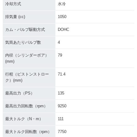
冷却方式
水冷
排気量 (cc)
1050
カム・バルブ駆動方式
DOHC
1997年 Speed Tripl
1994年 Speed Tripl
e・マイナーチェン
e・新登場
気筒あたりバルブ数
4
ジ
内径（シリンダーボア）
79
(mm)
行程（ピストンストロー
71.4
ク）(mm)
最高出力（PS）
135
最高出力回転数（rpm）
9250
最大トルク（N・m）
111
最大トルク回転数（rpm）
7750