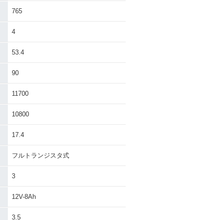
765
4
53.4
90
11700
10800
17.4
フルトランジスタ式
3
12V-8Ah
3.5