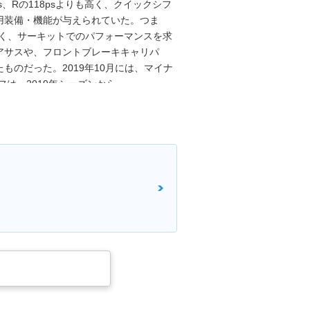
ps、Rの118psよりも高く、クイックシフ
用装備・機能が与えられていた。つま
なく、サーキットでのパフォーマンスを求
アサスや、フロントブレーキキャリパ
ものだった。2019年10月には、マイナ
フは、2019年シーズンから
プライヤーとなっており、新しいストリート
、そのエンジンチームによって改良され、従
トルク特性が大幅に向上していた。また、
スタイルに磨きがかかり、サイレンサー
ドバイワイヤやクイックシフターなどの
液晶のメーターディスプレイは、角度調
めだった。2023年モデルでモデルチェ
の最高出力を獲得。ハンドルバー幅は従来比
ションコントロール、5種類のライディング
カラー液晶メーターを採用した。