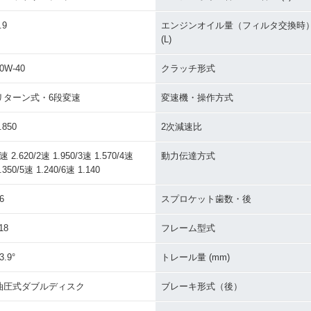
.9
エンジンオイル量（フィルタ交換時
(L)
0W-40
クラッチ形式
リターン式・6段変速
変速機・操作方式
.850
2次減速比
速 2.620/2速 1.950/3速 1.570/4速
動力伝達方式
.350/5速 1.240/6速 1.140
6
スプロケット歯数・後
18
フレーム型式
3.9°
トレール量 (mm)
油圧式ダブルディスク
ブレーキ形式（後）