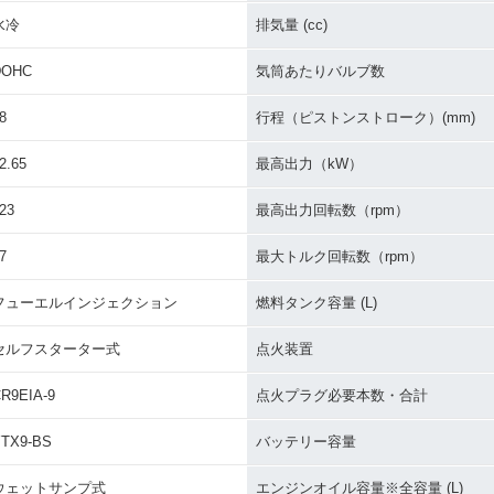
水冷
排気量 (cc)
DOHC
気筒あたりバルブ数
8
行程（ピストンストローク）(mm)
2.65
最高出力（kW）
23
最高出力回転数（rpm）
7
最大トルク回転数（rpm）
フューエルインジェクション
燃料タンク容量 (L)
セルフスターター式
点火装置
R9EIA-9
点火プラグ必要本数・合計
TX9-BS
バッテリー容量
ウェットサンプ式
エンジンオイル容量※全容量 (L)