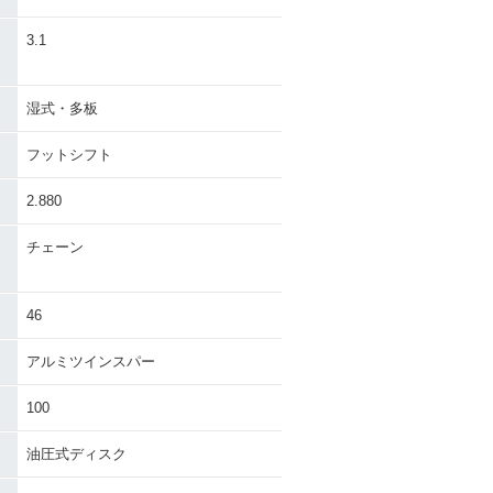
）
3.1
湿式・多板
フットシフト
2.880
チェーン
46
アルミツインスパー
100
油圧式ディスク