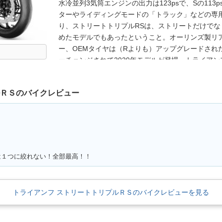
水冷並列3気筒エンジンの出力は123psで、Sの113
ターやライディングモードの「トラック」などの専
り、ストリートトリプルRSは、ストリートだけで
めたモデルでもあったということ。オーリンズ製リ
ー、OEMタイヤは（Rよりも）アップグレードされた
ーチェンジされて2020年モデルが登場。トライアン
Moto2（MotoGPの中量級クラス）のエンジンサ
トリプルRSのパワーユニット（765cc3気筒）も
ルＲＳのバイクレビュー
来モデルよりもミッドレンジ（中速域）での出力/
LEDヘッドライトを採用するなど、アグレッシブな
にはカーボン製のエンドキャップが採用され、ライ
制御システムもさらに進化していた。さらに、TFT
整が可能に。ライダーの体格によって、最適化するた
ンジを受けて、765ccの3気筒エンジンは130ps
は１つに絞れない！全部最高！！
で12ミリ拡大された。コーナリングABSやトラク
モードなどの電子制御も進化した。5インチのフル
トライアンフ ストリートトリプルＲＳのバイクレビューを見る