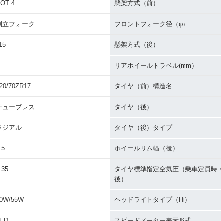
OT 4
懸架方式（前）
倒立フォーク
フロントフォーク径（φ）
15
懸架方式（後）
リアホイールトラベル(mm）
20/70ZR17
タイヤ（前）構造名
チューブレス
タイヤ（後）
ラジアル
タイヤ（後）タイプ
.5
ホイールリム幅（後）
.35
タイヤ標準指定空気圧（乗車定員時
後）
0W/55W
ヘッドライトタイプ（Hi）
LED
スピードメーター表示形式