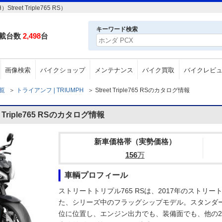
et Triple765 RS）
キーワード検索
載台数
2,498
台
画像検索
バイクショップ
メンテナンス
バイク買取
バイクレビ
一覧
＞
トライアンフ | TRIUMPH
＞
Street Triple765 RSのカタログ情報
Triple765 RSのカタログ情報
新車価格帯（実勢価格）
156
万
車輌プロフィール
ストリートトリプル765 RSは、2017年のストリ
た、シリーズ中のフラッグシップモデル。スタンダ
位に位置し、エンジン出力でも、装備面でも、他の2モ