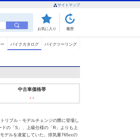
サイトマップ
お気に入り
履歴
ュー
バイクカタログ
バイクツーリング
中古車価格帯
- -
ートトリプル・モデルチェンジの際に登場し
ードの「S」、上級仕様の「R」よりも上
デルを凌駕していた。排気量765ccの