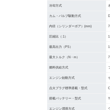
冷却方式
カム・バルブ駆動方式
内径（シリンダーボア）(mm)
7
圧縮比（:1）
1
最高出力（PS）
1
最大トルク（N・m）
7
燃料供給方式
エンジン始動方式
点火プラグ標準搭載・型式
C
搭載バッテリー・型式
Y
エンジン潤滑方式