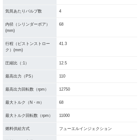
気筒あたりバルブ数
4
内径（シリンダーボア）
68
(mm)
行程（ピストンストロー
41.3
ク）(mm)
圧縮比（:1）
12.5
最高出力（PS）
110
最高出力回転数（rpm）
12750
最大トルク（N・m）
68
最大トルク回転数（rpm）
11000
燃料供給方式
フューエルインジェクション