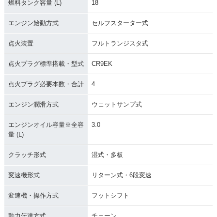
燃料タンク容量 (L)
18
エンジン始動方式
セルフスターター式
点火装置
フルトランジスタ式
点火プラグ標準搭載・型式
CR9EK
点火プラグ必要本数・合計
4
エンジン潤滑方式
ウェットサンプ式
エンジンオイル容量※全容
3.0
量 (L)
クラッチ形式
湿式・多板
変速機形式
リターン式・6段変速
変速機・操作方式
フットシフト
動力伝達方式
チェーン