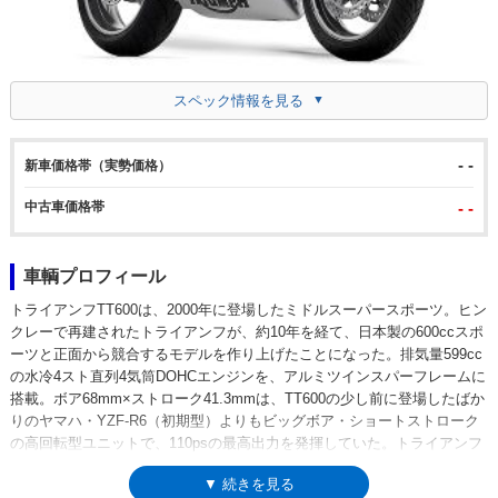
スペック情報を見る
- -
新車価格帯（実勢価格）
中古車価格帯
- -
車輌プロフィール
トライアンフTT600は、2000年に登場したミドルスーパースポーツ。ヒン
クレーで再建されたトライアンフが、約10年を経て、日本製の600ccスポ
ーツと正面から競合するモデルを作り上げたことになった。排気量599cc
の水冷4スト直列4気筒DOHCエンジンを、アルミツインスパーフレームに
搭載。ボア68mm×ストローク41.3mmは、TT600の少し前に登場したばか
りのヤマハ・YZF-R6（初期型）よりもビッグボア・ショートストローク
の高回転型ユニットで、110psの最高出力を発揮していた。トライアンフ
の600ccスーパースポーツは、デイトナ600、デイトナ650（ともに4気
▼ 続きを見る
筒）を経て、3気筒のデイトナ675（2006年-）へと繋がっていった。