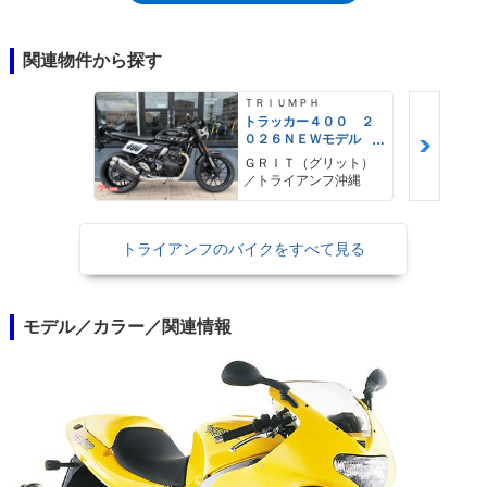
関連物件から探す
ＴＲＩＵＭＰＨ
トラッカー４００ ２
０２６ＮＥＷモデル
フラットトラック ト
ＧＲＩＴ（グリット）
ルクアシストクラッ
／トライアンフ沖縄
チ トラクションコン
トロール
トライアンフのバイクをすべて見る
モデル／カラー／関連情報