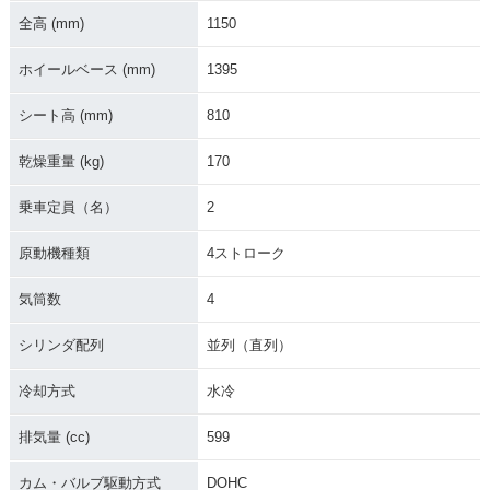
全高 (mm)
1150
ホイールベース (mm)
1395
シート高 (mm)
810
乾燥重量 (kg)
170
乗車定員（名）
2
原動機種類
4ストローク
気筒数
4
シリンダ配列
並列（直列）
冷却方式
水冷
排気量 (cc)
599
カム・バルブ駆動方式
DOHC