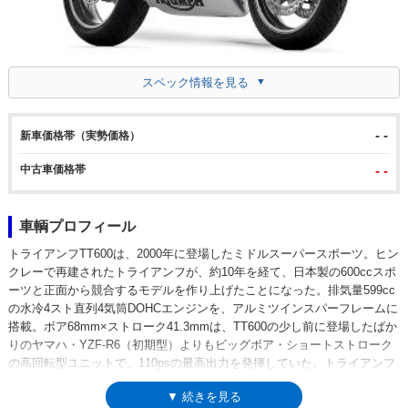
スペック情報を見る
- -
新車価格帯（実勢価格）
中古車価格帯
- -
車輌プロフィール
トライアンフTT600は、2000年に登場したミドルスーパースポーツ。ヒン
クレーで再建されたトライアンフが、約10年を経て、日本製の600ccスポ
ーツと正面から競合するモデルを作り上げたことになった。排気量599cc
の水冷4スト直列4気筒DOHCエンジンを、アルミツインスパーフレームに
搭載。ボア68mm×ストローク41.3mmは、TT600の少し前に登場したばか
りのヤマハ・YZF-R6（初期型）よりもビッグボア・ショートストローク
の高回転型ユニットで、110psの最高出力を発揮していた。トライアンフ
の600ccスーパースポーツは、デイトナ600、デイトナ650（ともに4気
▼ 続きを見る
筒）を経て、3気筒のデイトナ675（2006年-）へと繋がっていった。