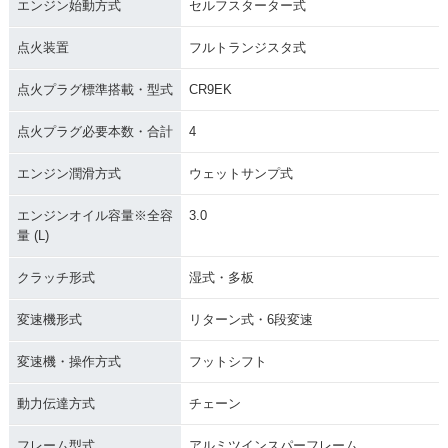
エンジン始動方式
セルフスターター式
点火装置
フルトランジスタ式
点火プラグ標準搭載・型式
CR9EK
点火プラグ必要本数・合計
4
エンジン潤滑方式
ウェットサンプ式
エンジンオイル容量※全容
3.0
量 (L)
クラッチ形式
湿式・多板
変速機形式
リターン式・6段変速
変速機・操作方式
フットシフト
動力伝達方式
チェーン
フレーム型式
アルミツインスパーフレーム