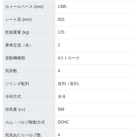
ホイールベース (mm)
1395
シート高 (mm)
810
乾燥重量 (kg)
170
乗車定員（名）
2
原動機種類
4ストローク
気筒数
4
シリンダ配列
並列（直列）
冷却方式
水冷
排気量 (cc)
599
カム・バルブ駆動方式
DOHC
気筒あたりバルブ数
4