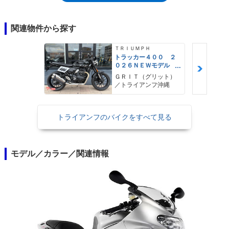
関連物件から探す
ＴＲＩＵＭＰＨ
トラッカー４００ ２
０２６ＮＥＷモデル
フラットトラック ト
ＧＲＩＴ（グリット）
ルクアシストクラッ
／トライアンフ沖縄
チ トラクションコン
トロール
トライアンフのバイクをすべて見る
モデル／カラー／関連情報