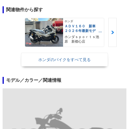
関連物件から探す
ホンダ
ＡＤＶ１６０ 新車
２０２６年最新モデ
ル パールスモーキー
ホンダｓｐｏｒｔｓ池
グレー スマートキ
原 新都心店
ー ２９Ｌメットイ
ン ＵＳＢ Ｔｙｐｅ
−Ｃ装備
ホンダのバイクをすべて見る
モデル／カラー／関連情報