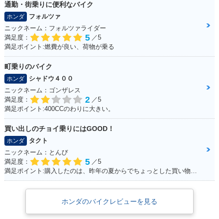
通勤・街乗りに便利なバイク
フォルツァ
ホンダ
ニックネーム：フォルツァライダー
5
満足度：
／5
満足ポイント:燃費が良い、荷物が乗る
町乗りのバイク
シャドウ４００
ホンダ
ニックネーム：ゴンザレス
2
満足度：
／5
満足ポイント:400CCのわりに大きい。
買い出しのチョイ乗りにはGOOD！
タクト
ホンダ
ニックネーム：とんび
5
満足度：
／5
満足ポイント:購入したのは、昨年の夏からでちょっとした買い物で出かけるときにとても重宝しております。 手荷物も予想以上に運べるし、入り組んだ道が多い沖縄では小回りが利くのでお勧めです。
ホンダのバイクレビューを見る