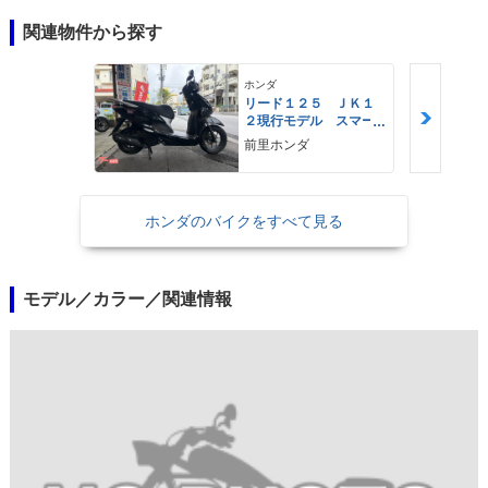
関連物件から探す
ホンダ
リード１２５ ＪＫ１
２現行モデル スマー
トキー ＬＥＤヘッド
前里ホンダ
ライト Ｔｙｐｅ−Ｃ
ホンダのバイクをすべて見る
モデル／カラー／関連情報