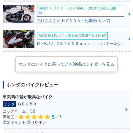
沖縄チャリティーランFINAL（2019年6月30日開
催）
たけさんさん:ＨＯＮＤＡ・他車種(ホンダ)
A&W名護店バイク撮影会(2019年3月16日)
M・Kさん:ＣＢ４００Ｓｕｐｅｒ ボルドール(ホンダ)
ホンダのバイクに乗っている沖縄のライダーを見る
ホンダのバイクレビュー
単気筒の音が最高なバイク
ＧＢ３５０
ホンダ
ニックネーム：GB
5
満足度：
／5
満足ポイント:乗りやすい