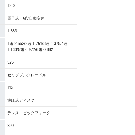
12.0
電子式・6段自動変速
1.883
1速 2.562/2速 1.761/3速 1.375/4速
1.133/5速 0.972/6速 0.882
525
セミダブルクレードル
113
油圧式ディスク
テレスコピックフォーク
230