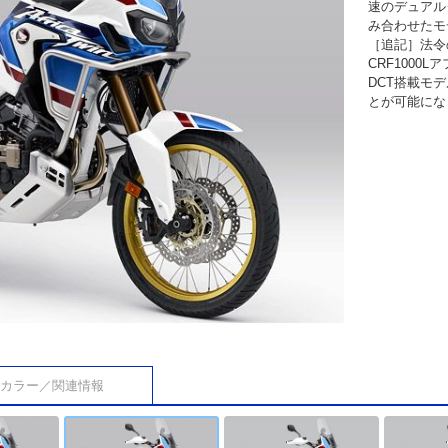
速のデュアル
み合わせたモ
［追記］法令の
CRF100
DCT搭載モ
とが可能にな
カラー／関連情報