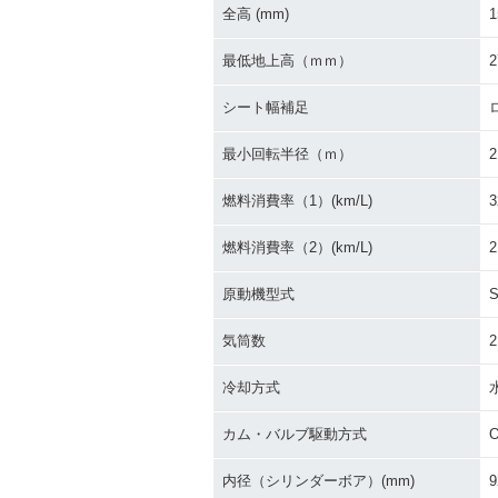
全高 (mm)
1
最低地上高（ｍｍ）
2
シート幅補足
最小回転半径（ｍ）
2
燃料消費率（1）(km/L)
3
燃料消費率（2）(km/L)
2
原動機型式
気筒数
2
冷却方式
カム・バルブ駆動方式
内径（シリンダーボア）(mm)
9