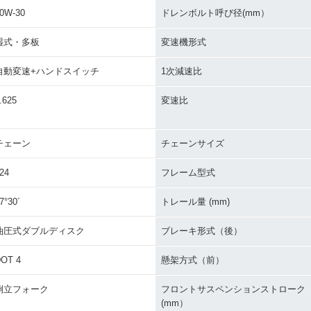
0W-30
ドレンボルト呼び径(mm）
湿式・多板
変速機形式
自動変速+ハンドスイッチ
1次減速比
.625
変速比
チェーン
チェーンサイズ
24
フレーム型式
7°30´
トレール量 (mm)
油圧式ダブルディスク
ブレーキ形式（後）
OT 4
懸架方式（前）
倒立フォーク
フロントサスペンションストローク
(mm）