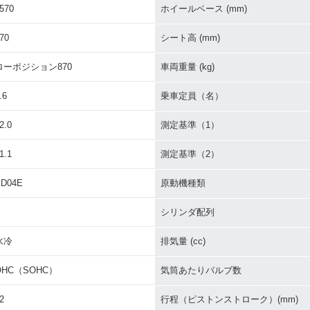
570
ホイールベース (mm)
70
シート高 (mm)
ローポジション870
車両重量 (kg)
.6
乗車定員（名）
2.0
測定基準（1）
1.1
測定基準（2）
SD04E
原動機種類
シリンダ配列
水冷
排気量 (cc)
OHC（SOHC）
気筒あたりバルブ数
2
行程（ピストンストローク）(mm)