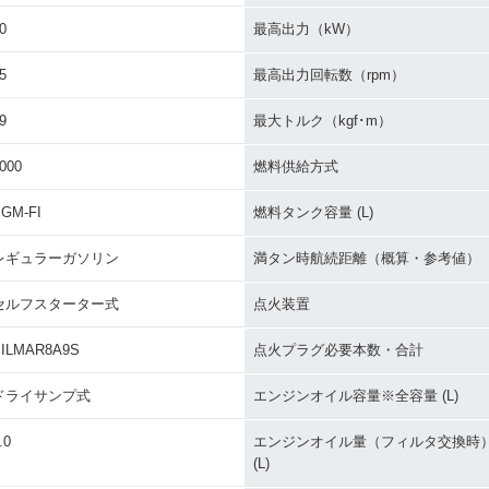
0
最高出力（kW）
5
最高出力回転数（rpm）
9
最大トルク（kgf･m）
000
燃料供給方式
GM-FI
燃料タンク容量 (L)
レギュラーガソリン
満タン時航続距離（概算・参考値）
セルフスターター式
点火装置
SILMAR8A9S
点火プラグ必要本数・合計
ドライサンプ式
エンジンオイル容量※全容量 (L)
.0
エンジンオイル量（フィルタ交換時
(L)