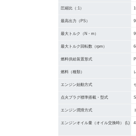
圧縮比（:1）
1
最高出力（PS）
9
最大トルク（N・m）
9
最大トルク回転数（rpm）
6
燃料供給装置形式
P
燃料（種類）
エンジン始動方式
点火プラグ標準搭載・型式
エンジン潤滑方式
エンジンオイル量（オイル交換時） (L)
4