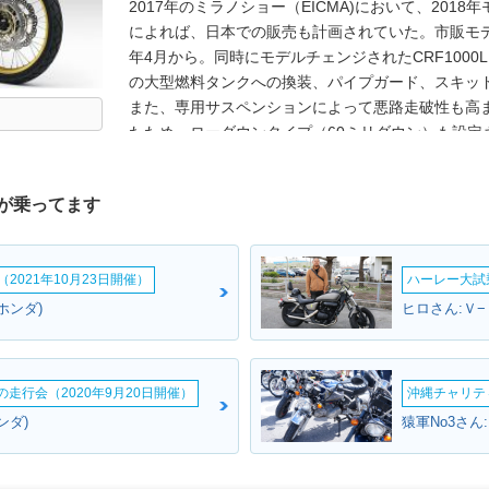
2017年のミラノショー（EICMA)において、20
によれば、日本での販売も計画されていた。市販モデ
年4月から。同時にモデルチェンジされたCRF1000
の大型燃料タンクへの換装、パイプガード、スキッ
また、専用サスペンションによって悪路走破性も高
たため、ローダウンタイプ（60ミリダウン）も設定さ
にDCT（デュアル・クラッチ・トランスミッション
の展開となった。ライディングモードセレクトやリ
が乗ってます
ター、充電等に便利なアクセサリーソケットなどの基本
に同じ。2019年モデルからは、ETC2.0車載器を標
2020年型のアフリカツインが発表された。エンジン排
2021年10月23日開催）
ハーレー大試乗
「CRF1100Lアフリカツイン」と改められた。ア
「CRF1100Lアフリカツイン アドベンチャース
ホンダ)
ヒロさん:Ｖ−
扱いとした。［追記］AT限定の大型二輪免許は、20
施行令の一部改正に伴い、従来の「総排気量0.65
気量の上限なく、クラッチ操作を必要としない車両
ームの走行会（2020年9月20日開催）
沖縄チャリティ
CRF1000Lアフリカツイン・アドベンチャースポー
ンダ)
猿軍No3さん
免許で運転することが可能になった。