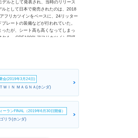
18年モデルとして発表され、当時のリリース
ルとして日本で発売されたのは、2018
Lアフリカツインをベースに、24リッター
ドプレートの装備などが行われていた。
まったが、シート高も高くなってしまっ
れた。CRF1000Lアフリカツイン同様
）搭載車も設定されたため、計4タイプで
チウムイオンバッテリー、グリップヒー
仕様は、CRF1000Lアフリカツイン
準装備した。※2019年9月23日、欧州にて
気量を1,084ccに拡大し、モデル名も
会(2019年3月24日)
ドベンチャースポーツも、同様に
ポーツ」となった。名称変更に伴い、別車種
ＴＷＩＮ ＭＡＧＮＡ(ホンダ)
19年12月1日から施行された道路交通法
0リットル以下」という限定が撤廃され、排
を運転することが可能になった。以降、
ーランFINAL（2019年6月30日開催）
ツのDCT搭載モデルは、AT限定大型二輪
:ゴリラ(ホンダ)