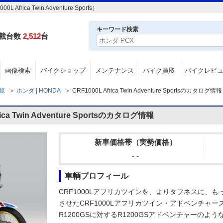
ica Twin Adventure Sports）
キーワード検索
載台数
2,512
台
画像検索
バイクショップ
メンテナンス
バイク買取
バイクレビ
一覧
＞
ホンダ | HONDA
＞
CRF1000L Africa Twin Adventure Sportsのカタログ情報
a Twin Adventure Sportsのカタログ情報
新車価格帯（実勢価格）
- -
車輌プロフィール
CRF1000Lアフリカツインを、よりタフネスに、
させたCRF1000Lアフリカツイン・アドベンチャ
R1200GSに対するR1200GSアドベンチャーの