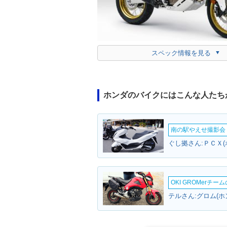
スペック情報を見る
ホンダのバイクにはこんな人たち
南の駅やえせ撮影会（
ぐし拠さん:ＰＣＸ(
OKI GROMerチ
テルさん:グロム(ホ