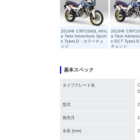
2019年 CRF1000L Afric
2019年 CRF100
a Twin Adventure Sport
a Twin Advent
s TypeLD・カラーチェ
s DCT Type
ンジ
チェンジ
基本スペック
タイプグレード名
C
2018年 CRF1000L Afric
2018年 CRF100
a Twin Adventure Sport
a Twin Advent
型式
2
s DCT・新登場
s・新登場
発売月
1
全長 (mm)
2