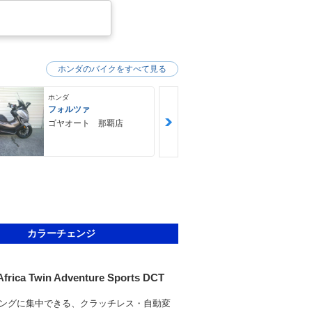
ホンダのバイクをすべて見る
ホンダ
ホンダ
フォルツァ
ＧＢ３５０Ｓ
ゴヤオート 那覇店
ＮＯＡＨ ｍ
ｙｃｌｅ Ｆ
Ｙ ノア・モ
クル・ファク
カラーチェンジ
frica Twin Adventure Sports DCT
ングに集中できる、クラッチレス・自動変