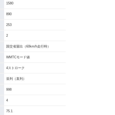
1580
890
253
2
国交省届出（60km/h走行時）
WMTCモード値
4ストローク
並列（直列）
998
4
75.1