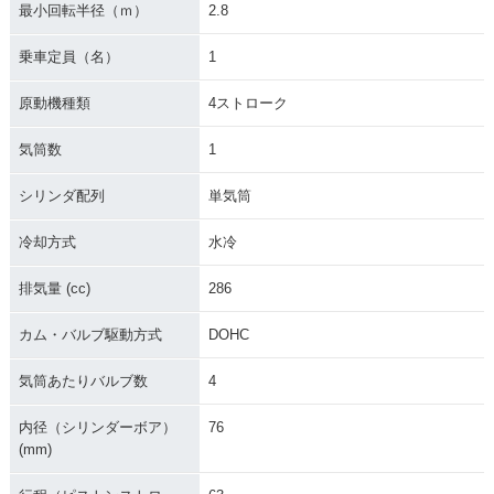
最小回転半径（ｍ）
2.8
乗車定員（名）
1
原動機種類
4ストローク
気筒数
1
シリンダ配列
単気筒
冷却方式
水冷
排気量 (cc)
286
カム・バルブ駆動方式
DOHC
気筒あたりバルブ数
4
内径（シリンダーボア）
76
(mm)