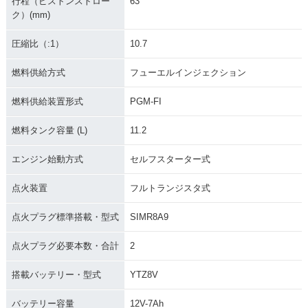
行程（ピストンストロー
63
ク）(mm)
圧縮比（:1）
10.7
燃料供給方式
フューエルインジェクション
燃料供給装置形式
PGM-FI
燃料タンク容量 (L)
11.2
エンジン始動方式
セルフスターター式
点火装置
フルトランジスタ式
点火プラグ標準搭載・型式
SIMR8A9
点火プラグ必要本数・合計
2
搭載バッテリー・型式
YTZ8V
バッテリー容量
12V-7Ah