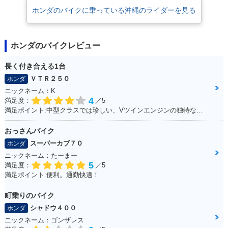
ホンダのバイクに乗っている沖縄のライダーを見る
ホンダのバイクレビュー
長く付き合える1台
ＶＴＲ２５０
ホンダ
ニックネーム：K
4
満足度：
／5
満足ポイント:中型クラスでは珍しい、Vツインエンジンの独特なエンジンサウンドは走っていて気持ちが良い。燃費、運動性能、乗り心地と、どれを取っても優秀で、街乗りからツーリングまで1台でこなせてしまう優等生。
おっさんバイク
スーパーカブ７０
ホンダ
ニックネーム：たーまー
5
満足度：
／5
満足ポイント:便利。通勤快適！
町乗りのバイク
シャドウ４００
ホンダ
ニックネーム：ゴンザレス