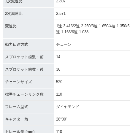
1次減速比
2.807
2次減速比
2.571
変速比
1速 3.416/2速 2.250/3速 1.650/4速 1.350/5
速 1.166/6速 1.038
動力伝達方式
チェーン
スプロケット歯数・前
14
スプロケット歯数・後
36
チェーンサイズ
520
標準チェーンリンク数
110
フレーム型式
ダイヤモンド
キャスター角
28°00′
トレール量 (mm)
110