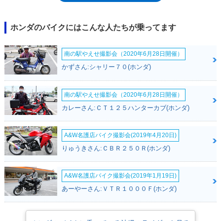
ベンリィｅ：は、フロントセクションを共有し、シートから後ろが異なる
かたちのもようだった。搭載電池は、Honda Mobile Power Packで、既に
市販されていたPCXエレクトリックと同様。シート下に2個を搭載した。
ホンダのバイクにはこんな人たちが乗ってます
また、後進アシスト機構も搭載。停車時にリバーススイッチとスターター
スイッチを押すことで作動した。ヘッドライトにはLEDを採用。
南の駅やえせ撮影会（2020年6月28日開催）
かずさん:シャリー７０(ホンダ)
南の駅やえせ撮影会（2020年6月28日開催）
カレーさん:ＣＴ１２５ハンターカブ(ホンダ)
A&W名護店バイク撮影会(2019年4月20日)
りゅうきさん:ＣＢＲ２５０Ｒ(ホンダ)
A&W名護店バイク撮影会(2019年1月19日)
あーやーさん:ＶＴＲ１０００Ｆ(ホンダ)