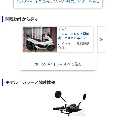
ホンダのバイクに乗っている沖縄のライダーを見る
関連物件から探す
ホンダ
ＰＣＸ ＪＫ０５型前
期 ２０２３年モデ
ル 純正ロングスクリ
バイクＲ （那覇新都
ーン ＫＩＴＡＣＯバ
心店）
ックレスト 純正セキ
ュリティ スペアキー
ホンダのバイクをすべて見る
モデル／カラー／関連情報