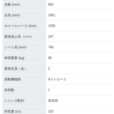
全幅 (mm)
692
全高 (mm)
1061
ホイールベース (mm)
1256
最低地上高（ｍｍ）
147
シート高 (mm)
740
車両重量 (kg)
90
乗車定員（名）
2
原動機種類
4ストローク
気筒数
1
シリンダ配列
単気筒
排気量 (cc)
110