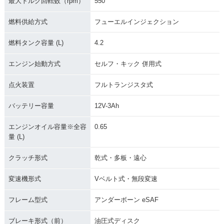
最大トルク回転数（rpm）
550
燃料供給方式
フューエルインジェクション
燃料タンク容量 (L)
4.2
エンジン始動方式
セルフ・キック 併用式
点火装置
フルトランジスタ式
バッテリー容量
12V-3Ah
エンジンオイル容量※全容
0.65
量 (L)
クラッチ形式
乾式・多板・遠心
変速機形式
Vベルト式・無段変速
フレーム型式
アンダーボーン eSAF
ブレーキ形式（前）
油圧式ディスク