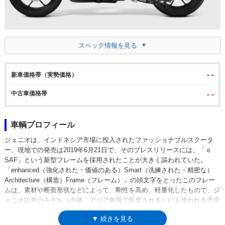
スペック情報を見る
- -
新車価格帯（実勢価格）
中古車価格帯
- -
車輌プロフィール
ジェニオは、インドネシア市場に投入されたファッショナブルスクータ
ー。現地での発売は2019年6月21日で、そのプレスリリースには、「ｅ
SAF」という新型フレームを採用されたことが大きく謳われていた。
「enhanced（強化された・価値のある）Smart（洗練された・精密な）
Architecture（構造）Frame（フレーム）」の頭文字をとったこのフレー
ムは、素材や断面形状などによって、剛性を高め、軽量化したもので、ジ
ェニオ以外のモデル（今後、アジア各国で販売される）にも使われる予定
だとされていた。ジェニオのエンジンは、排気量110ccの4スト単気筒ユ
▼ 続きを見る
ニット（ｅSP）。ヘッドライトはLED仕様だった。