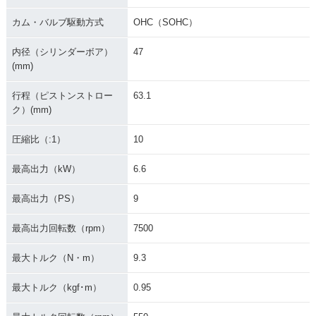
カム・バルブ駆動方式
OHC（SOHC）
内径（シリンダーボア）
47
(mm)
行程（ピストンストロー
63.1
ク）(mm)
圧縮比（:1）
10
最高出力（kW）
6.6
最高出力（PS）
9
最高出力回転数（rpm）
7500
最大トルク（N・m）
9.3
最大トルク（kgf･m）
0.95