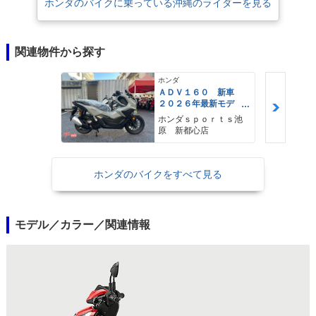
ホンダのバイクに乗っている沖縄のライダーを見る
関連物件から探す
ホンダ
ＡＤＶ１６０ 新車
２０２６年最新モデ
ル パールスモーキー
ホンダｓｐｏｒｔｓ池
グレー スマートキ
原 新都心店
ー ２９Ｌメットイ
ン ＵＳＢ Ｔｙｐｅ
−Ｃ装備
ホンダのバイクをすべて見る
モデル／カラー／関連情報